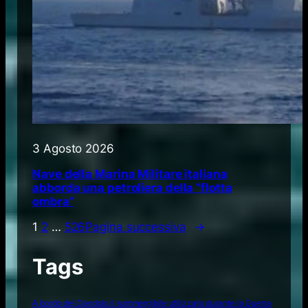
3 Agosto 2026
Nave della Marina Militare italiana
abborda una petroliera della “flotta
ombra”
1
2
…
526
Pagina successiva
→
Tags
A bordo del Dandolo il sommergibile utilizzato durante la Guerra