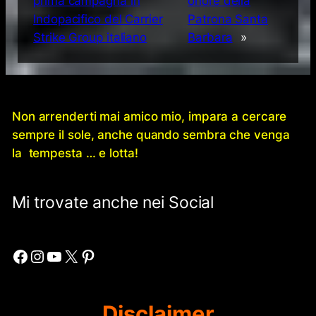
prima campagna in
onore della
Indopacifico del Carrier
Patrona Santa
Strike Group italiano
Barbara
»
Non arrenderti mai amico mio, impara a cercare
sempre il sole, anche quando sembra che venga
la tempesta … e lotta!
Mi trovate anche nei Social
Facebook
Instagram
YouTube
X
Pinterest
Disclaimer