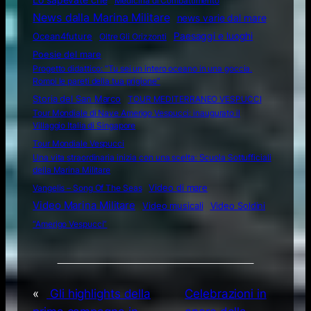
Medicina di Combattimento
News dalla Marina Militare
news varie dal mare
Ocean4future
Paesaggi e luoghi
Oltre Gli Orizzonti
Poesie del mare
Progetto didattico: “Tu sei un intero oceano in una goccia.
Rompi le pareti della tua prigione”
Storia del San Marco
TOUR MEDITERRANEO VESPUCCI
Tour Mondiale di Nave Amerigo Vespucci: inaugurato il
Villaggio Italia di Singapore
Tour Mondiale Vespucci
Una vita straordinaria inizia con una scelta: Scuola Sottufficiali
della Marina Militare
Video di mare
Vangelis – Song Of The Seas
Video Marina Militare
Video musicali
Video Soldini
“Amerigo Vespucci”
«
Gli highlights della
Celebrazioni in