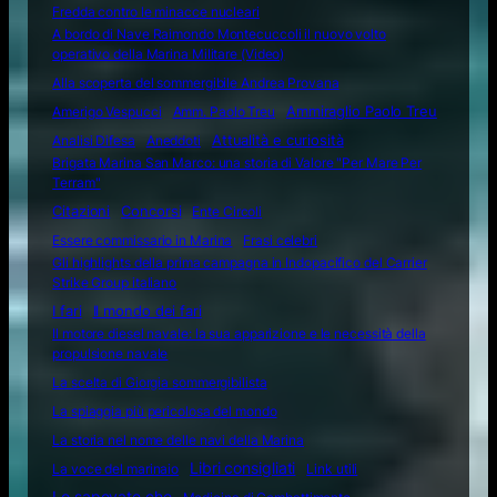
Fredda contro le minacce nucleari
A bordo di Nave Raimondo Montecuccoli il nuovo volto
operativo della Marina Militare (Video)
Alla scoperta del sommergibile Andrea Provana
Amerigo Vespucci
Amm. Paolo Treu
Ammiraglio Paolo Treu
Attualità e curiosità
Analisi Difesa
Aneddoti
Brigata Marina San Marco: una storia di Valore "Per Mare Per
Terram"
Citazioni
Concorsi
Ente Circoli
Essere commissario in Marina
Frasi celebri
Gli highlights della prima campagna in Indopacifico del Carrier
Strike Group italiano
I fari
Il mondo dei fari
Il motore diesel navale: la sua apparizione e le necessità della
propulsione navale
La scelta di Giorgia sommergibilista
La spiaggia più pericolosa del mondo
La storia nel nome delle navi della Marina
Libri consigliati
La voce del marinaio
Link utili
Lo sapevate che