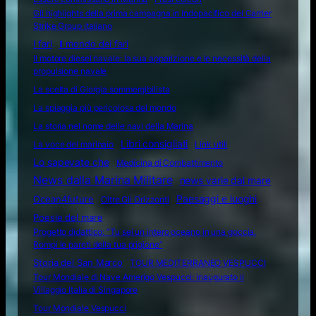
Gli highlights della prima campagna in Indopacifico del Carrier
Strike Group italiano
I fari
Il mondo dei fari
Il motore diesel navale: la sua apparizione e le necessità della
propulsione navale
La scelta di Giorgia sommergibilista
La spiaggia più pericolosa del mondo
La storia nel nome delle navi della Marina
Libri consigliati
La voce del marinaio
Link utili
Lo sapevate che
Medicina di Combattimento
News dalla Marina Militare
news varie dal mare
Ocean4future
Paesaggi e luoghi
Oltre Gli Orizzonti
Poesie del mare
Progetto didattico: “Tu sei un intero oceano in una goccia.
Rompi le pareti della tua prigione”
Storia del San Marco
TOUR MEDITERRANEO VESPUCCI
Tour Mondiale di Nave Amerigo Vespucci: inaugurato il
Villaggio Italia di Singapore
Tour Mondiale Vespucci