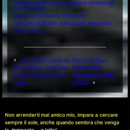
Una vita straordinaria inizia con una scelta: Scuola Sottufficiali
della Marina Militare
Video di mare
Vangelis – Song Of The Seas
Video Marina Militare
Video musicali
Video Soldini
“Amerigo Vespucci”
«
Fincantieri investe su
Rientro di Nave
Riva Trigoso: terza linea
Alghero dalla
di varo e nuove navi in
operazione NOBLE
arrivo
SHIELD
»
Non arrenderti mai amico mio, impara a cercare
sempre il sole, anche quando sembra che venga
la tempesta … e lotta!