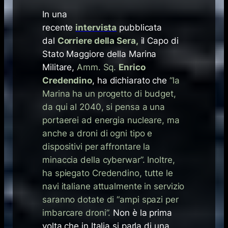
In una
recente
intervista
pubblicata
dal
Corriere della Sera
,
il Capo di
Stato Maggiore della Marina
Militare,
Amm. Sq.
Enrico
Credendino
, ha dichiarato che
“la
Marina ha un progetto di budget,
da qui al 2040, si pensa a una
portaerei ad energia nucleare, ma
anche a droni di ogni tipo e
dispositivi per affrontare la
minaccia della cyberwar”. Inoltre,
ha spiegato Credendino, tutte le
navi italiane attualmente in servizio
saranno dotate di “ampi spazi per
imbarcare droni”.
Non è la prima
volta che in Italia si parla di una