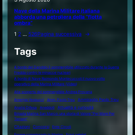
Nave della Marina Militare italiana
abborda una petroliera della “flotta
ombra”
1
2
…
526
Pagina successiva
→
Tags
A bordo del Dandolo il sommergibile utilizzato durante la Guerra
Fredda contro le minacce nucleari
A bordo di Nave Raimondo Montecuccoli il nuovo volto
operativo della Marina Militare (Video)
Alla scoperta del sommergibile Andrea Provana
Amerigo Vespucci
Amm. Paolo Treu
Ammiraglio Paolo Treu
Attualità e curiosità
Analisi Difesa
Aneddoti
Brigata Marina San Marco: una storia di Valore "Per Mare Per
Terram"
Citazioni
Concorsi
Ente Circoli
Essere commissario in Marina
Frasi celebri