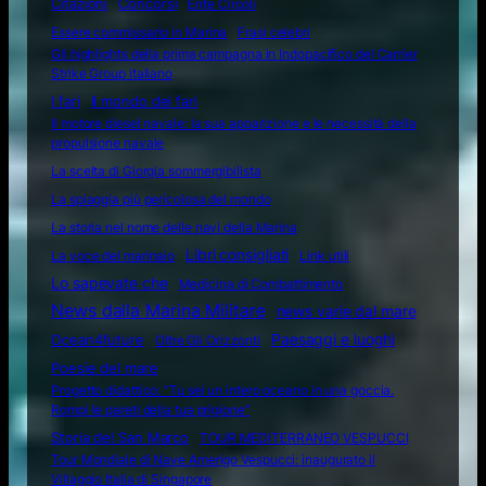
Citazioni
Concorsi
Ente Circoli
Essere commissario in Marina
Frasi celebri
Gli highlights della prima campagna in Indopacifico del Carrier
Strike Group italiano
I fari
Il mondo dei fari
Il motore diesel navale: la sua apparizione e le necessità della
propulsione navale
La scelta di Giorgia sommergibilista
La spiaggia più pericolosa del mondo
La storia nel nome delle navi della Marina
Libri consigliati
La voce del marinaio
Link utili
Lo sapevate che
Medicina di Combattimento
News dalla Marina Militare
news varie dal mare
Ocean4future
Paesaggi e luoghi
Oltre Gli Orizzonti
Poesie del mare
Progetto didattico: “Tu sei un intero oceano in una goccia.
Rompi le pareti della tua prigione”
Storia del San Marco
TOUR MEDITERRANEO VESPUCCI
Tour Mondiale di Nave Amerigo Vespucci: inaugurato il
Villaggio Italia di Singapore