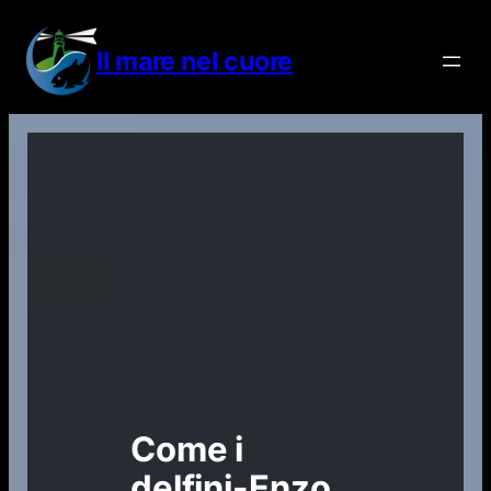
Vai
al
Il mare nel cuore
contenuto
Come i
delfini-Enzo