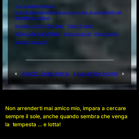
Tour Mondiale Vespucci
Una vita straordinaria inizia con una scelta: Scuola Sottufficiali
della Marina Militare
Video di mare
Vangelis – Song Of The Seas
Video Marina Militare
Video musicali
Video Soldini
“Amerigo Vespucci”
«
Il molo-Enzo Arena
Il tuo amico fedele
»
Non arrenderti mai amico mio, impara a cercare
sempre il sole, anche quando sembra che venga
la tempesta … e lotta!