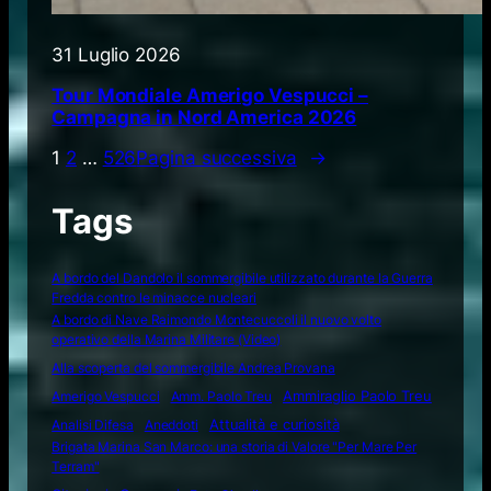
31 Luglio 2026
Tour Mondiale Amerigo Vespucci –
Campagna in Nord America 2026
1
2
…
526
Pagina successiva
→
Tags
A bordo del Dandolo il sommergibile utilizzato durante la Guerra
Fredda contro le minacce nucleari
A bordo di Nave Raimondo Montecuccoli il nuovo volto
operativo della Marina Militare (Video)
Alla scoperta del sommergibile Andrea Provana
Amerigo Vespucci
Amm. Paolo Treu
Ammiraglio Paolo Treu
Attualità e curiosità
Analisi Difesa
Aneddoti
Brigata Marina San Marco: una storia di Valore "Per Mare Per
Terram"