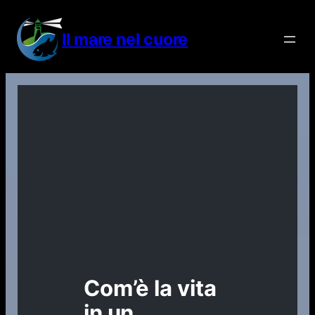
Vai
al
Il mare nel cuore
contenuto
Com’è la vita
in un