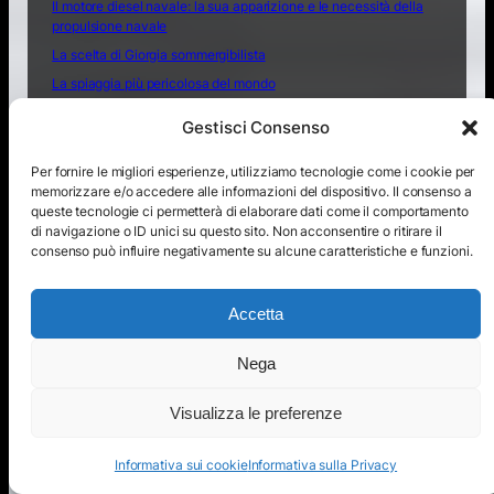
Il motore diesel navale: la sua apparizione e le necessità della
propulsione navale
La scelta di Giorgia sommergibilista
La spiaggia più pericolosa del mondo
La storia nel nome delle navi della Marina
Gestisci Consenso
Libri consigliati
La voce del marinaio
Link utili
Lo sapevate che
Medicina di Combattimento
Per fornire le migliori esperienze, utilizziamo tecnologie come i cookie per
memorizzare e/o accedere alle informazioni del dispositivo. Il consenso a
News dalla Marina Militare
news varie dal mare
queste tecnologie ci permetterà di elaborare dati come il comportamento
Ocean4future
Paesaggi e luoghi
Oltre Gli Orizzonti
di navigazione o ID unici su questo sito. Non acconsentire o ritirare il
consenso può influire negativamente su alcune caratteristiche e funzioni.
Poesie del mare
Progetto didattico: “Tu sei un intero oceano in una goccia.
Rompi le pareti della tua prigione”
Accetta
Storia del San Marco
TOUR MEDITERRANEO VESPUCCI
Tour Mondiale di Nave Amerigo Vespucci: inaugurato il
Nega
Villaggio Italia di Singapore
Tour Mondiale Vespucci
Visualizza le preferenze
Una vita straordinaria inizia con una scelta: Scuola Sottufficiali
della Marina Militare
Informativa sui cookie
Informativa sulla Privacy
Video di mare
Vangelis – Song Of The Seas