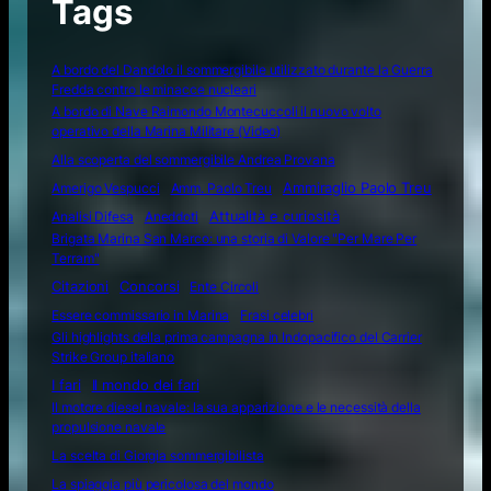
Tags
A bordo del Dandolo il sommergibile utilizzato durante la Guerra
Fredda contro le minacce nucleari
A bordo di Nave Raimondo Montecuccoli il nuovo volto
operativo della Marina Militare (Video)
Alla scoperta del sommergibile Andrea Provana
Amerigo Vespucci
Amm. Paolo Treu
Ammiraglio Paolo Treu
Attualità e curiosità
Analisi Difesa
Aneddoti
Brigata Marina San Marco: una storia di Valore "Per Mare Per
Terram"
Citazioni
Concorsi
Ente Circoli
Essere commissario in Marina
Frasi celebri
Gli highlights della prima campagna in Indopacifico del Carrier
Strike Group italiano
I fari
Il mondo dei fari
Il motore diesel navale: la sua apparizione e le necessità della
propulsione navale
La scelta di Giorgia sommergibilista
La spiaggia più pericolosa del mondo