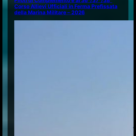
Piloti di Complemento e al 36°/37°/38°
Corso Allievi Ufficiali in Ferma Prefissata
della Marina Militare – 2026