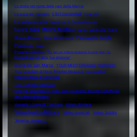
La storia nel nome delle navi della Marina
Libri consigliati
La voce del marinaio
Link utili
Lo sapevate che
Medicina di Combattimento
News dalla Marina Militare
news varie dal mare
Ocean4future
Paesaggi e luoghi
Oltre Gli Orizzonti
Poesie del mare
Progetto didattico: “Tu sei un intero oceano in una goccia.
Rompi le pareti della tua prigione”
Storia del San Marco
TOUR MEDITERRANEO VESPUCCI
Tour Mondiale di Nave Amerigo Vespucci: inaugurato il
Villaggio Italia di Singapore
Tour Mondiale Vespucci
Una vita straordinaria inizia con una scelta: Scuola Sottufficiali
della Marina Militare
Video di mare
Vangelis – Song Of The Seas
Video Marina Militare
Video musicali
Video Soldini
“Amerigo Vespucci”