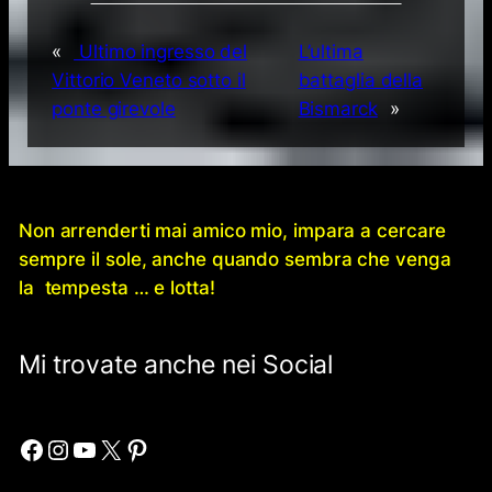
«
Ultimo ingresso del
L’ultima
Vittorio Veneto sotto il
battaglia della
ponte girevole
Bismarck
»
Non arrenderti mai amico mio, impara a cercare
sempre il sole, anche quando sembra che venga
la tempesta … e lotta!
Mi trovate anche nei Social
Facebook
Instagram
YouTube
X
Pinterest