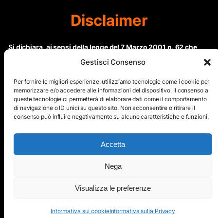
Disclaimer
Si dichiara, ai sensi della legge del 7 Marzo 2001 n. 62 che
questo sito non rientra nella categoria di “Informazione
Gestisci Consenso
periodica” in quanto viene aggiornato ad intervalli non
regolari. Le immagini dei collaboratori detentori del
Per fornire le migliori esperienze, utilizziamo tecnologie come i cookie per
Copyright © sono riproducibili solo dietro specifica
memorizzare e/o accedere alle informazioni del dispositivo. Il consenso a
queste tecnologie ci permetterà di elaborare dati come il comportamento
autorizzazione. Il contenuto del sito, comprensivo di testi e
di navigazione o ID unici su questo sito. Non acconsentire o ritirare il
immagini, eccetto dove espressamente specificato, è
consenso può influire negativamente su alcune caratteristiche e funzioni.
protetto da Copyright © e non può essere riprodotto e
diffuso tramite nessun mezzo elettronico o cartaceo senza
esplicita autorizzazione scritta da parte dello staff di ”Il Mare
Accetta
nel cuore”
Nega
Copyright © All Right Reserved
Visualizza le preferenze
Mappa del Sito
Informativa sui cookie
Informativa sulla Privacy