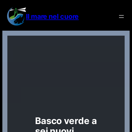
Vai
al
Il mare nel cuore
contenuto
Basco verde a
sei nuovi