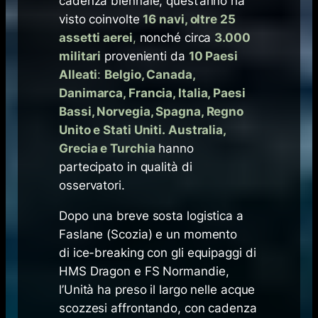
cadenza biennale, quest’anno ha
visto coinvolte
16 navi, oltre 25
assetti aerei
,
nonché circa
3.000
militari
provenienti da
10 Paesi
Alleati
:
Belgio, Canada,
Danimarca, Francia, Italia, Paesi
Bassi, Norvegia, Spagna, Regno
Unito e Stati Uniti. Australia,
Grecia e Turchia
hanno
partecipato in qualità di
osservatori.
Dopo una breve sosta logistica a
Faslane (Scozia) e un momento
di
ice-breaking
con gli equipaggi di
HMS Dragon e FS Normandie,
l’Unità ha preso il largo nelle acque
scozzesi affrontando, con cadenza