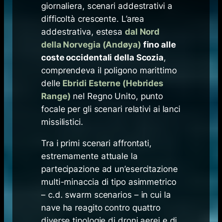
giornaliera, scenari addestrativi a
difficoltà crescente. L’area
addestrativa, estesa
dal Nord
della Norvegia (Andøya)
fino alle
coste occidentali della Scozia
,
comprendeva il poligono marittimo
delle
Ebridi Esterne (Hebrides
Range)
nel Regno Unito, punto
focale per gli scenari relativi ai lanci
missilistici.
Tra i primi scenari affrontati,
estremamente attuale la
partecipazione ad un’esercitazione
multi-minaccia di tipo asimmetrico
– c.d.
swarm scenarios
– in cui la
nave ha reagito contro quattro
diverse tipologie di droni aerei e di