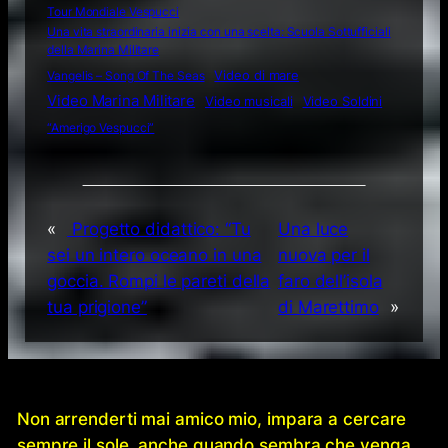
Tour Mondiale Vespucci
Una vita straordinaria inizia con una scelta: Scuola Sottufficiali
della Marina Militare
Video di mare
Vangelis – Song Of The Seas
Video Marina Militare
Video musicali
Video Soldini
“Amerigo Vespucci”
«
Progetto didattico: “Tu
Una luce
sei un intero oceano in una
nuova per il
goccia. Rompi le pareti della
faro dell’isola
tua prigione”
di Marettimo
»
Non arrenderti mai amico mio, impara a cercare
sempre il sole, anche quando sembra che venga