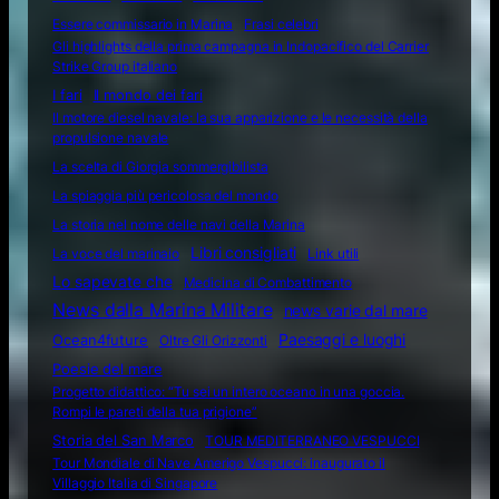
Essere commissario in Marina
Frasi celebri
Gli highlights della prima campagna in Indopacifico del Carrier
Strike Group italiano
I fari
Il mondo dei fari
Il motore diesel navale: la sua apparizione e le necessità della
propulsione navale
La scelta di Giorgia sommergibilista
La spiaggia più pericolosa del mondo
La storia nel nome delle navi della Marina
Libri consigliati
La voce del marinaio
Link utili
Lo sapevate che
Medicina di Combattimento
News dalla Marina Militare
news varie dal mare
Ocean4future
Paesaggi e luoghi
Oltre Gli Orizzonti
Poesie del mare
Progetto didattico: “Tu sei un intero oceano in una goccia.
Rompi le pareti della tua prigione”
Storia del San Marco
TOUR MEDITERRANEO VESPUCCI
Tour Mondiale di Nave Amerigo Vespucci: inaugurato il
Villaggio Italia di Singapore