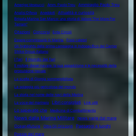
Amerigo Vespucci
Amm. Paolo Treu
Ammiraglio Paolo Treu
Attualità e curiosità
Analisi Difesa
Aneddoti
Brigata Marina San Marco: una storia di Valore "Per Mare Per
Terram"
Citazioni
Concorsi
Ente Circoli
Essere commissario in Marina
Frasi celebri
Gli highlights della prima campagna in Indopacifico del Carrier
Strike Group italiano
I fari
Il mondo dei fari
Il motore diesel navale: la sua apparizione e le necessità della
propulsione navale
La scelta di Giorgia sommergibilista
La spiaggia più pericolosa del mondo
La storia nel nome delle navi della Marina
Libri consigliati
La voce del marinaio
Link utili
Lo sapevate che
Medicina di Combattimento
News dalla Marina Militare
news varie dal mare
Ocean4future
Paesaggi e luoghi
Oltre Gli Orizzonti
Poesie del mare