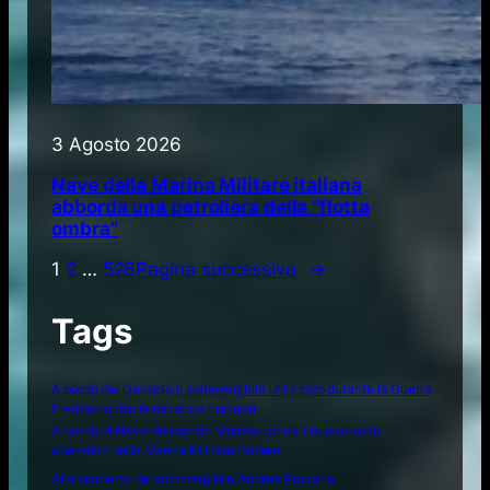
3 Agosto 2026
Nave della Marina Militare italiana
abborda una petroliera della “flotta
ombra”
1
2
…
526
Pagina successiva
→
Tags
A bordo del Dandolo il sommergibile utilizzato durante la Guerra
Fredda contro le minacce nucleari
A bordo di Nave Raimondo Montecuccoli il nuovo volto
operativo della Marina Militare (Video)
Alla scoperta del sommergibile Andrea Provana