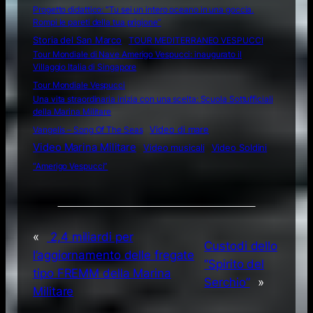
Progetto didattico: “Tu sei un intero oceano in una goccia.
Rompi le pareti della tua prigione”
Storia del San Marco
TOUR MEDITERRANEO VESPUCCI
Tour Mondiale di Nave Amerigo Vespucci: inaugurato il
Villaggio Italia di Singapore
Tour Mondiale Vespucci
Una vita straordinaria inizia con una scelta: Scuola Sottufficiali
della Marina Militare
Video di mare
Vangelis – Song Of The Seas
Video Marina Militare
Video musicali
Video Soldini
“Amerigo Vespucci”
«
2,4 miliardi per
Custodi dello
l’aggiornamento delle fregate
“Spirito del
tipo FREMM della Marina
Serchio”
»
Militare