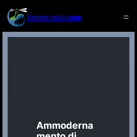
Vai
al
Il mare nel cuore
contenuto
Ammoderna
mento di