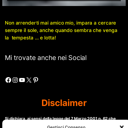
Non arrenderti mai amico mio, impara a cercare
sempre il sole, anche quando sembra che venga
la tempesta … e lotta!
Mi trovate anche nei Social
Facebook
Instagram
YouTube
X
Pinterest
Disclaimer
Si dichiara, ai sensi della legge del 7 Marzo 2001 n. 62 che
questo sito non rientra nella categoria di “Informazione
Gestisci Consenso