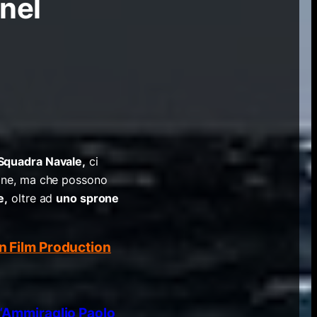
 nel
 Squadra Navale,
ci
tine, ma che possono
e,
oltre ad
uno sprone
n Film Production
“Ammiraglio Paolo