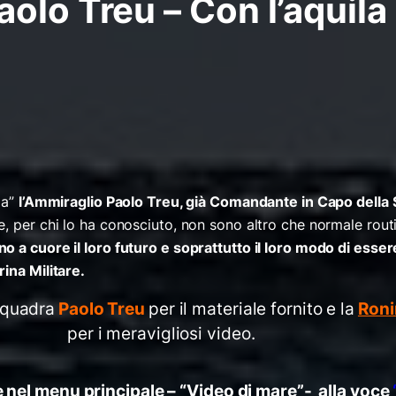
olo Treu – Con l’aquila
ia”
l’Ammiraglio Paolo Treu, già Comandante in Capo della
e, per chi lo ha conosciuto, non sono altro che normale rou
o a cuore il loro futuro e soprattutto il loro modo di esser
ina Militare.
Squadra
Paolo Treu
per il materiale fornito e la
Roni
per i meravigliosi video.
he nel menu principale – “Video di mare”- alla voce