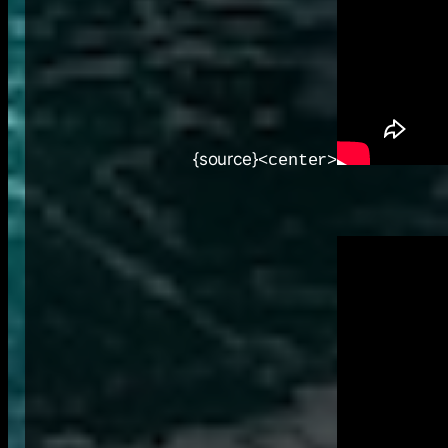
{source}
<center>