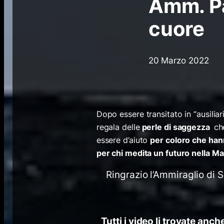
Amm. Pa
cuore
20 Marzo 2022
Dopo essere transitato in “ausiliar
regala delle
perle di saggezza
ch
essere d’aiuto
per coloro che hann
per chi medita un futuro nella Mar
Ringrazio l’Ammiraglio di 
Tutti i video li trovate anc