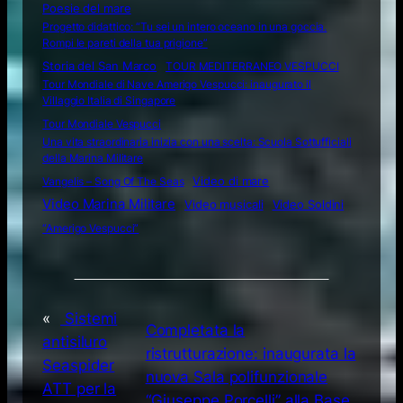
Poesie del mare
Progetto didattico: “Tu sei un intero oceano in una goccia.
Rompi le pareti della tua prigione”
Storia del San Marco
TOUR MEDITERRANEO VESPUCCI
Tour Mondiale di Nave Amerigo Vespucci: inaugurato il
Villaggio Italia di Singapore
Tour Mondiale Vespucci
Una vita straordinaria inizia con una scelta: Scuola Sottufficiali
della Marina Militare
Video di mare
Vangelis – Song Of The Seas
Video Marina Militare
Video musicali
Video Soldini
“Amerigo Vespucci”
«
Sistemi
Completata la
antisiluro
ristrutturazione: inaugurata la
Seaspider
nuova Sala polifunzionale
ATT per la
“Giuseppe Porcelli” alla Base