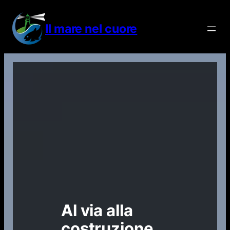
Vai
al
Il mare nel cuore
contenuto
Al via alla
costruzione