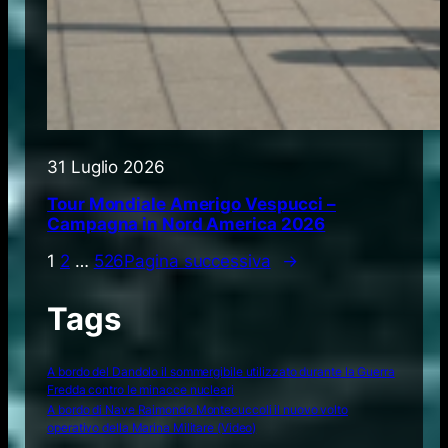
31 Luglio 2026
Tour Mondiale Amerigo Vespucci –
Campagna in Nord America 2026
1
2
…
526
Pagina successiva
→
Tags
A bordo del Dandolo il sommergibile utilizzato durante la Guerra
Fredda contro le minacce nucleari
A bordo di Nave Raimondo Montecuccoli il nuovo volto
operativo della Marina Militare (Video)