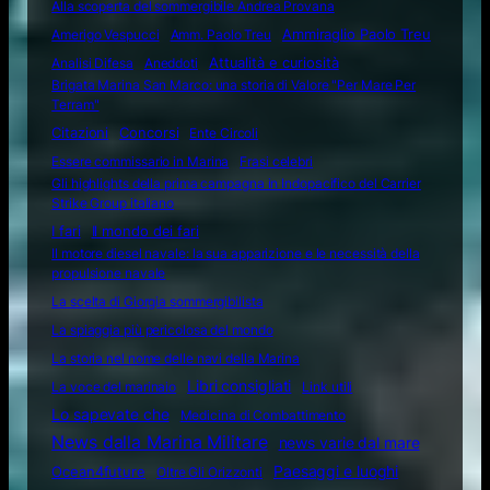
Alla scoperta del sommergibile Andrea Provana
Amerigo Vespucci
Amm. Paolo Treu
Ammiraglio Paolo Treu
Attualità e curiosità
Analisi Difesa
Aneddoti
Brigata Marina San Marco: una storia di Valore "Per Mare Per
Terram"
Citazioni
Concorsi
Ente Circoli
Essere commissario in Marina
Frasi celebri
Gli highlights della prima campagna in Indopacifico del Carrier
Strike Group italiano
I fari
Il mondo dei fari
Il motore diesel navale: la sua apparizione e le necessità della
propulsione navale
La scelta di Giorgia sommergibilista
La spiaggia più pericolosa del mondo
La storia nel nome delle navi della Marina
Libri consigliati
La voce del marinaio
Link utili
Lo sapevate che
Medicina di Combattimento
News dalla Marina Militare
news varie dal mare
Ocean4future
Paesaggi e luoghi
Oltre Gli Orizzonti