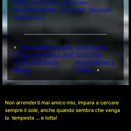
Video di mare
Vangelis – Song Of The Seas
Video Marina Militare
Video musicali
Video Soldini
“Amerigo Vespucci”
«
Indra supporta la suite
Confronto sul
di guerra elettronica degli
futuro della
U212A della Marina
Marina Militare a
Militare
Taranto
»
Non arrenderti mai amico mio, impara a cercare
sempre il sole, anche quando sembra che venga
la tempesta … e lotta!