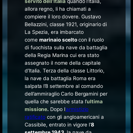
servito dell’Italia
quando l’Italia,
allora regno, li ha chiamati a
compiere il loro dovere. Gustavo
Bellazzini, classe 1921, originario di
La Spezia, era imbarcato
come
marinaio scelto
con il ruolo
di fuochista sulla nave da battaglia
della Regia Marina cui era stato
assegnato il nome della capitale
d’Italia. Terza della classe
Littorio
,
la nave da battaglia Roma era
salpata l’8 settembre al comando
dell’ammiraglio Carlo Bergamini per
quella che sarebbe stata l’
ultima
missione
.
Dopo l
‘armistizio
ratificato
con gli angloamericani a
Cassibile, entrato in vigore l’
8
settembre 1943
, la nave da