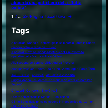
abborda una petroliera della “flotta
ombra”
1
2
…
526
Pagina successiva
→
Tags
A bordo del Dandolo il sommergibile utilizzato durante la Guerra
Fredda contro le minacce nucleari
A bordo di Nave Raimondo Montecuccoli il nuovo volto
operativo della Marina Militare (Video)
Alla scoperta del sommergibile Andrea Provana
Amerigo Vespucci
Amm. Paolo Treu
Ammiraglio Paolo Treu
Attualità e curiosità
Analisi Difesa
Aneddoti
Brigata Marina San Marco: una storia di Valore "Per Mare Per
Terram"
Citazioni
Concorsi
Ente Circoli
Essere commissario in Marina
Frasi celebri
Gli highlights della prima campagna in Indopacifico del Carrier
Strike Group italiano