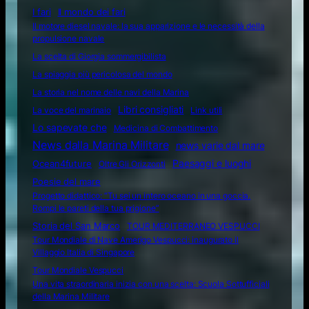
I fari
Il mondo dei fari
Il motore diesel navale: la sua apparizione e le necessità della
propulsione navale
La scelta di Giorgia sommergibilista
La spiaggia più pericolosa del mondo
La storia nel nome delle navi della Marina
Libri consigliati
La voce del marinaio
Link utili
Lo sapevate che
Medicina di Combattimento
News dalla Marina Militare
news varie dal mare
Ocean4future
Paesaggi e luoghi
Oltre Gli Orizzonti
Poesie del mare
Progetto didattico: “Tu sei un intero oceano in una goccia.
Rompi le pareti della tua prigione”
Storia del San Marco
TOUR MEDITERRANEO VESPUCCI
Tour Mondiale di Nave Amerigo Vespucci: inaugurato il
Villaggio Italia di Singapore
Tour Mondiale Vespucci
Una vita straordinaria inizia con una scelta: Scuola Sottufficiali
della Marina Militare