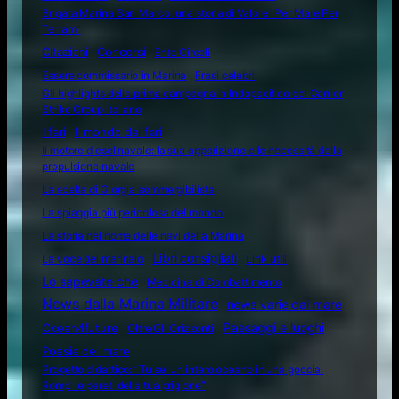
Brigata Marina San Marco: una storia di Valore "Per Mare Per
Terram"
Citazioni
Concorsi
Ente Circoli
Essere commissario in Marina
Frasi celebri
Gli highlights della prima campagna in Indopacifico del Carrier
Strike Group italiano
I fari
Il mondo dei fari
Il motore diesel navale: la sua apparizione e le necessità della
propulsione navale
La scelta di Giorgia sommergibilista
La spiaggia più pericolosa del mondo
La storia nel nome delle navi della Marina
Libri consigliati
La voce del marinaio
Link utili
Lo sapevate che
Medicina di Combattimento
News dalla Marina Militare
news varie dal mare
Ocean4future
Paesaggi e luoghi
Oltre Gli Orizzonti
Poesie del mare
Progetto didattico: “Tu sei un intero oceano in una goccia.
Rompi le pareti della tua prigione”