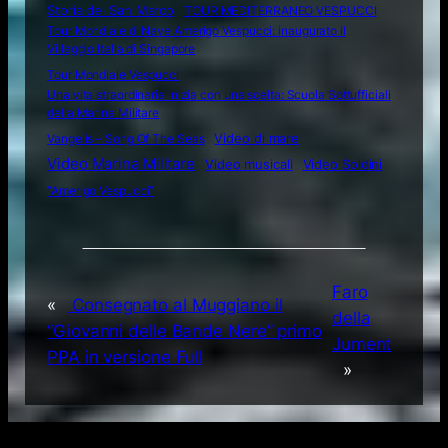
Storia del San Marco
TOUR MEDITERRANEO VESPUCCI
Tour Mondiale di Nave Amerigo Vespucci: inaugurato il
Villaggio Italia di Singapore
Tour Mondiale Vespucci
Una vita straordinaria inizia con una scelta: Scuola Sottufficiali
della Marina Militare
Video di mare
Vangelis – Song Of The Seas
Video Marina Militare
Video musicali
Video Soldini
“Amerigo Vespucci”
Faro
«
Consegnato al Muggiano il
della
“Giovanni delle Bande Nere” primo
Jument
PPA in versione Full
»