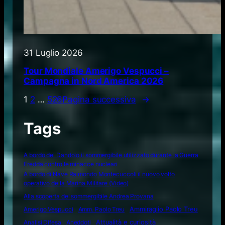
31 Luglio 2026
Tour Mondiale Amerigo Vespucci –
Campagna in Nord America 2026
1
2
…
526
Pagina successiva
→
Tags
A bordo del Dandolo il sommergibile utilizzato durante la Guerra
Fredda contro le minacce nucleari
A bordo di Nave Raimondo Montecuccoli il nuovo volto
operativo della Marina Militare (Video)
Alla scoperta del sommergibile Andrea Provana
Amerigo Vespucci
Amm. Paolo Treu
Ammiraglio Paolo Treu
Attualità e curiosità
Analisi Difesa
Aneddoti