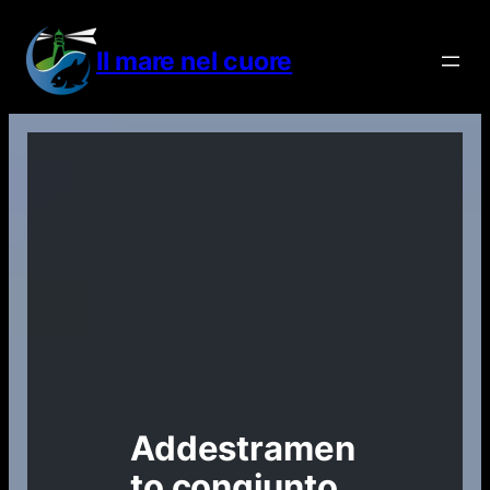
Vai
al
Il mare nel cuore
contenuto
Addestramen
to congiunto