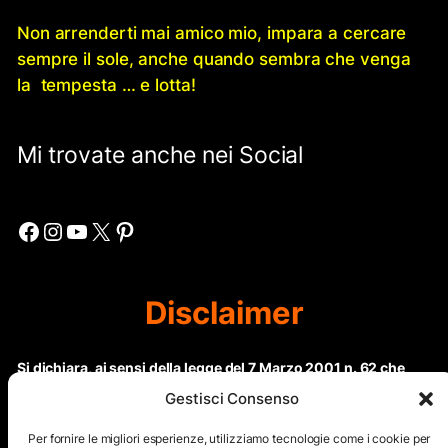
Non arrenderti mai amico mio, impara a cercare
sempre il sole, anche quando sembra che venga
la tempesta … e lotta!
Mi trovate anche nei Social
Facebook
Instagram
YouTube
X
Pinterest
Disclaimer
Si dichiara, ai sensi della legge del 7 Marzo 2001 n. 62 che
questo sito non rientra nella categoria di “Informazione
Gestisci Consenso
periodica” in quanto viene aggiornato ad intervalli non
regolari. Le immagini dei collaboratori detentori del
Per fornire le migliori esperienze, utilizziamo tecnologie come i cookie per