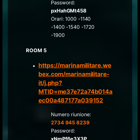
Password:
pxHahGMt458
Orari: 1000 -1140
-1400 -1540 -1720
-1900
ROOM 5
https://marinamilitare.we
bex.com/marinamilitare-
it/j.php?
MTID=me37e72a74b014a
ec00a487177a039152
Numero riunione:
2734 945 8239
Password:
xNmPf6e3X3P