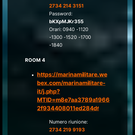
2734 214 3151
Password:
bKXpMJKr355
Orari: 0940 -1120
-1300 -1520 -1700
-1840
ROOM 4
https://marinamilitare.we
bex.com/marinamilitare-
it/j.php?
MTID=m8e7aa3789a1966
2f934408011ed284d
f
Numero riunione:
2734 219 9193