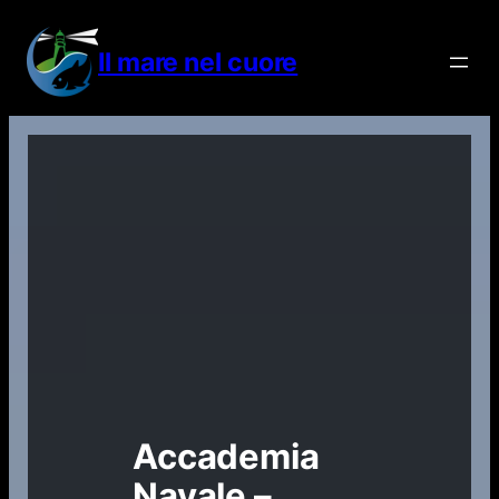
Vai
al
Il mare nel cuore
contenuto
Accademia
Navale –