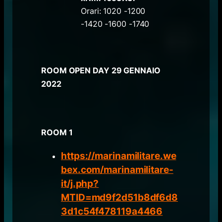
Orari: 1020 -1200
-1420 -1600 -1740
ROOM OPEN DAY 29​ GENNAIO
2022
ROOM 1
https://marinamilitare.we
bex.com/marinamilitare-
it/j.php?
MTID=md9f2d51b8df6d8
3d1c54f478119a4466