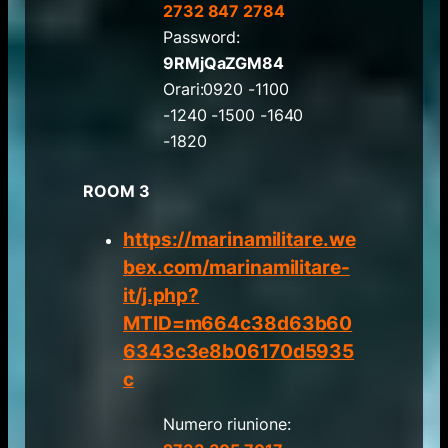
2732 847 2784
Password:
9RMjQaZGM84
Orari:0920 -1100
-1240 -1500 -1640
-1820
ROOM 3
https://marinamilitare.we
bex.com/marinamilitare-
it/j.php?
MTID=m664c38d63b60
6343c3e8b06170d5935
c
Numero riunione: