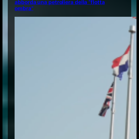
abborda una petroliera della “flotta
ombra”