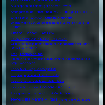
Alla scoperta del sommergibile Andrea Provana
Amerigo Vespucci
Amm. Paolo Treu
Ammiraglio Paolo Treu
Attualità e curiosità
Analisi Difesa
Aneddoti
Brigata Marina San Marco: una storia di Valore "Per Mare Per
Terram"
Citazioni
Concorsi
Ente Circoli
Essere commissario in Marina
Frasi celebri
Gli highlights della prima campagna in Indopacifico del Carrier
Strike Group italiano
I fari
Il mondo dei fari
Il motore diesel navale: la sua apparizione e le necessità della
propulsione navale
La scelta di Giorgia sommergibilista
La spiaggia più pericolosa del mondo
La storia nel nome delle navi della Marina
Libri consigliati
La voce del marinaio
Link utili
Lo sapevate che
Medicina di Combattimento
News dalla Marina Militare
news varie dal mare