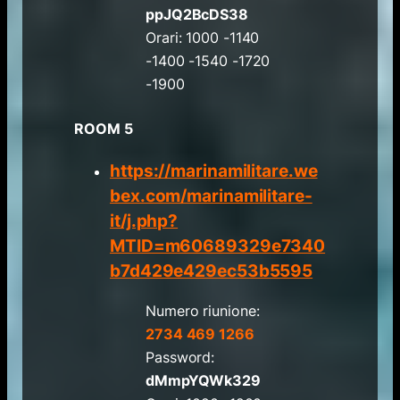
ppJQ2BcDS38
Orari: 1000 -1140
-1400 -1540 -1720
-1900
ROOM 5
https://marinamilitare.we
bex.com/marinamilitare-
it/j.php?
MTID=m60689329e7340
b7d429e429ec53b5595
Numero riunione:
2734 469 1266
Password:
dMmpYQWk329