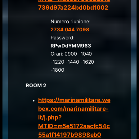
739d97a224bd0bd1002
Numero riunione:
2734 044 7098
Password:
RPwDdYMM963
Orari: 0900 -1040
-1220 -1440 -1620
-1800
ROOM 2
https://marinamilitare.we
bex.com/marinamilitare-
it/j.php?
MTID=m5e5172aacfc54c
55a1f14197b9898eb0