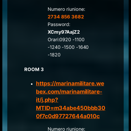
Numero riunione:
2734 856 3682
Password:
XCmy97AajZ2
Orari:0920 -1100
-1240 -1500 -1640
-1820
ROOM 3
https://marinamilitare.we
bex.com/marinamilitare-
it/j.php?
MTID=m34abe450bbb30
0f7c0d97727644a010c
Numero riunione: