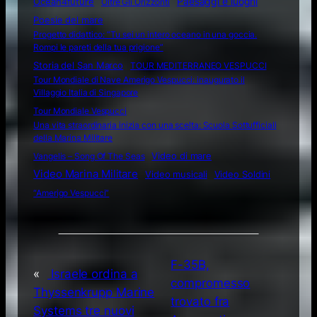
Ocean4future
Paesaggi e luoghi
Oltre Gli Orizzonti
Poesie del mare
Progetto didattico: “Tu sei un intero oceano in una goccia.
Rompi le pareti della tua prigione”
Storia del San Marco
TOUR MEDITERRANEO VESPUCCI
Tour Mondiale di Nave Amerigo Vespucci: inaugurato il
Villaggio Italia di Singapore
Tour Mondiale Vespucci
Una vita straordinaria inizia con una scelta: Scuola Sottufficiali
della Marina Militare
Video di mare
Vangelis – Song Of The Seas
Video Marina Militare
Video musicali
Video Soldini
“Amerigo Vespucci”
F-35B,
«
Israele ordina a
compromesso
Thyssenkrupp Marine
trovato fra
Systems tre nuovi