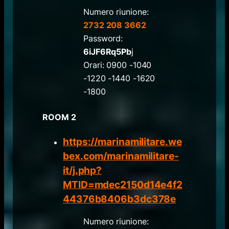
Numero riunione:
2732 208 3662
Password:
6iJF6Rq5Pb
j
Orari: 0900 -1040
-1220 -1440 -1620
-1800
ROOM 2
https://marinamilitare.we
bex.com/marinamilitare-
it/j.php?
MTID=mdec2150d14e4f2
44376b8406b3dc378e
Numero riunione: