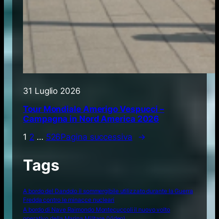
31 Luglio 2026
Tour Mondiale Amerigo Vespucci –
Campagna in Nord America 2026
1
2
…
526
Pagina successiva
→
Tags
A bordo del Dandolo il sommergibile utilizzato durante la Guerra
Fredda contro le minacce nucleari
A bordo di Nave Raimondo Montecuccoli il nuovo volto
operativo della Marina Militare (Video)