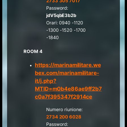
2733 305 7017
Password:
jdV5qbE3b2b
Orari: 0940 -1120
-1300 -1520 -1700
-1840
ROOM 4
https://marinamilitare.we
bex.com/marinamilitare-
it/j.php?
MTID=m0b4e86ae9ff2b7
c0a7f395347f2914ce
Numero riunione:
2734 200 6028
Password: