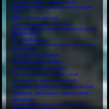
Attualità e curiosità
Analisi Difesa
Aneddoti
Brigata Marina San Marco: una storia di Valore "Per Mare Per
Terram"
Citazioni
Concorsi
Ente Circoli
Essere commissario in Marina
Frasi celebri
Gli highlights della prima campagna in Indopacifico del Carrier
Strike Group italiano
I fari
Il mondo dei fari
Il motore diesel navale: la sua apparizione e le necessità della
propulsione navale
La scelta di Giorgia sommergibilista
La spiaggia più pericolosa del mondo
La storia nel nome delle navi della Marina
Libri consigliati
La voce del marinaio
Link utili
Lo sapevate che
Medicina di Combattimento
News dalla Marina Militare
news varie dal mare
Ocean4future
Paesaggi e luoghi
Oltre Gli Orizzonti
Poesie del mare
Progetto didattico: “Tu sei un intero oceano in una goccia.
Rompi le pareti della tua prigione”