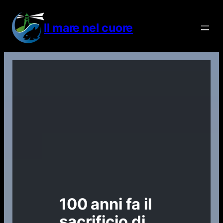
Vai
al
Il mare nel cuore
contenuto
100 anni fa il
sacrificio di