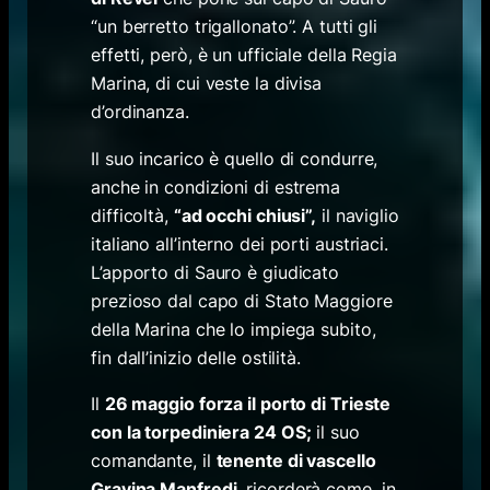
“un berretto trigallonato”. A tutti gli
effetti, però, è un ufficiale della Regia
Marina, di cui veste la divisa
d’ordinanza.
Il suo incarico è quello di condurre,
anche in condizioni di estrema
difficoltà,
“ad occhi chiusi”,
il naviglio
italiano all’interno dei porti austriaci.
L’apporto di Sauro è giudicato
prezioso dal capo di Stato Maggiore
della Marina che lo impiega subito,
fin dall’inizio delle ostilità.
Il
26 maggio forza il porto di Trieste
con la torpediniera 24 OS;
il suo
comandante, il
tenente di vascello
Gravina Manfredi
, ricorderà come, in