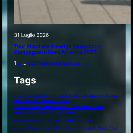
31 Luglio 2026
Tour Mondiale Amerigo Vespucci –
Campagna in Nord America 2026
1
2
…
526
Pagina successiva
→
Tags
A bordo del Dandolo il sommergibile utilizzato durante la Guerra
Fredda contro le minacce nucleari
A bordo di Nave Raimondo Montecuccoli il nuovo volto
operativo della Marina Militare (Video)
Alla scoperta del sommergibile Andrea Provana
Amerigo Vespucci
Amm. Paolo Treu
Ammiraglio Paolo Treu