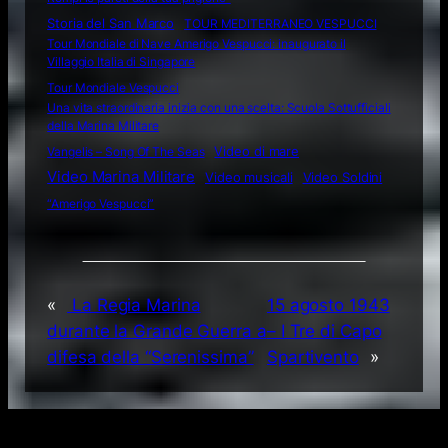
Storia del San Marco
TOUR MEDITERRANEO VESPUCCI
Tour Mondiale di Nave Amerigo Vespucci: inaugurato il
Villaggio Italia di Singapore
Tour Mondiale Vespucci
Una vita straordinaria inizia con una scelta: Scuola Sottufficiali
della Marina Militare
Video di mare
Vangelis – Song Of The Seas
Video Marina Militare
Video musicali
Video Soldini
“Amerigo Vespucci”
«
La Regia Marina
15 agosto 1943
durante la Grande Guerra a
– I Tre di Capo
difesa della “Serenissima”
Spartivento
»