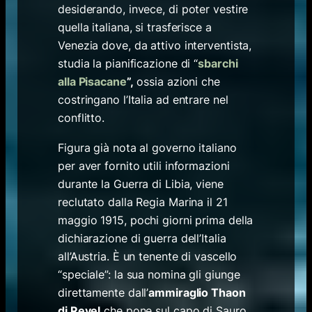
desiderando, invece, di poter vestire
quella italiana, si trasferisce a
Venezia dove, da attivo interventista,
studia la pianificazione di “
sbarchi
alla Pisacane
”,
ossia azioni che
costringano l’Italia ad entrare nel
conflitto.
Figura già nota al governo italiano
per aver fornito utili informazioni
durante la Guerra di Libia, viene
reclutato dalla Regia Marina il 21
maggio 1915, pochi giorni prima della
dichiarazione di guerra dell’Italia
all’Austria. È un tenente di vascello
“speciale”: la sua nomina gli giunge
direttamente dall’
ammiraglio Thaon
di Revel
che pone sul capo di Sauro