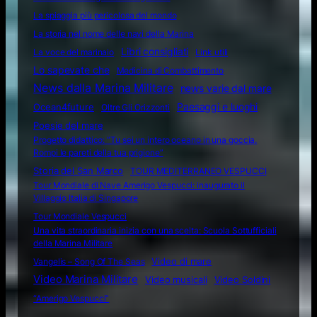
La spiaggia più pericolosa del mondo
La storia nel nome delle navi della Marina
Libri consigliati
La voce del marinaio
Link utili
Lo sapevate che
Medicina di Combattimento
News dalla Marina Militare
news varie dal mare
Ocean4future
Paesaggi e luoghi
Oltre Gli Orizzonti
Poesie del mare
Progetto didattico: “Tu sei un intero oceano in una goccia.
Rompi le pareti della tua prigione”
Storia del San Marco
TOUR MEDITERRANEO VESPUCCI
Tour Mondiale di Nave Amerigo Vespucci: inaugurato il
Villaggio Italia di Singapore
Tour Mondiale Vespucci
Una vita straordinaria inizia con una scelta: Scuola Sottufficiali
della Marina Militare
Video di mare
Vangelis – Song Of The Seas
Video Marina Militare
Video musicali
Video Soldini
“Amerigo Vespucci”