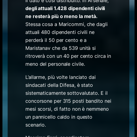
Il dato è così distribuito: in Arsenale,
degli attuali 1.428 dipendenti civili
ne resterà più o meno la metà.
Stessa cosa a Maricommi, che dagli
attuali 480 dipendenti civili ne
perderà il 50 per cento e a
Maristanav che da 539 unità si
ritroverà con un 40 per cento circa in
meno del personale civile.
L’allarme, più volte lanciato dai
sindacati della Difesa, è stato
sistematicamente sottovalutato. E il
concorsone per 315 posti bandito nei
mesi scorsi, di fatto non è nemmeno
un pannicello caldo in questo
scenario.