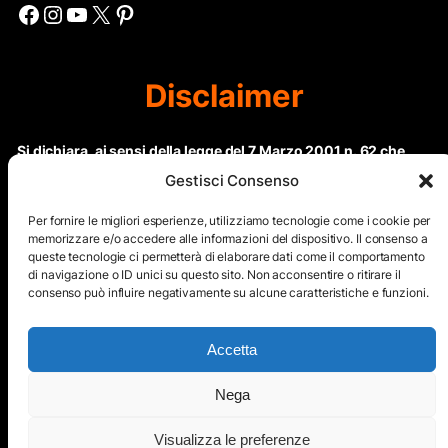
Facebook
Instagram
YouTube
X
Pinterest
Disclaimer
Si dichiara, ai sensi della legge del 7 Marzo 2001 n. 62 che
questo sito non rientra nella categoria di “Informazione
Gestisci Consenso
periodica” in quanto viene aggiornato ad intervalli non
regolari. Le immagini dei collaboratori detentori del
Per fornire le migliori esperienze, utilizziamo tecnologie come i cookie per
Copyright © sono riproducibili solo dietro specifica
memorizzare e/o accedere alle informazioni del dispositivo. Il consenso a
queste tecnologie ci permetterà di elaborare dati come il comportamento
autorizzazione. Il contenuto del sito, comprensivo di testi e
di navigazione o ID unici su questo sito. Non acconsentire o ritirare il
immagini, eccetto dove espressamente specificato, è
consenso può influire negativamente su alcune caratteristiche e funzioni.
protetto da Copyright © e non può essere riprodotto e
diffuso tramite nessun mezzo elettronico o cartaceo senza
esplicita autorizzazione scritta da parte dello staff di ”Il Mare
Accetta
nel cuore”
Nega
Copyright © All Right Reserved
Visualizza le preferenze