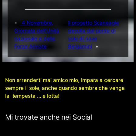
«
4 Novembre,
Il progetto Scaneagle
Giornata dell’Unità
decolla dal ponte di
nazionale e delle
volo di nave
Forze Armate
Bergamini
»
Non arrenderti mai amico mio, impara a cercare
sempre il sole, anche quando sembra che venga
la tempesta … e lotta!
Mi trovate anche nei Social