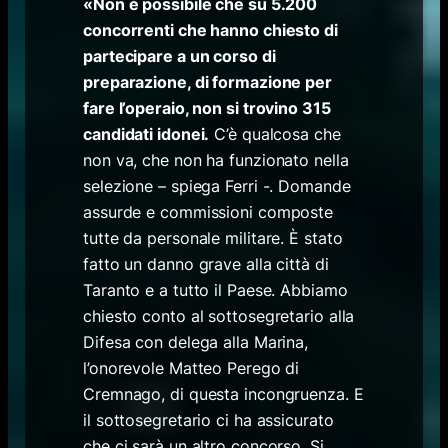
«Non è possibile che su 5.200
concorrenti che hanno chiesto di
partecipare a un corso di
preparazione, di formazione per
fare l’operaio, non si trovino 315
candidati idonei.
C’è qualcosa che
non va, che non ha funzionato nella
selezione – spiega Ferri -. Domande
assurde e commissioni composte
tutte da personale militare. È stato
fatto un danno grave alla città di
Taranto e a tutto il Paese. Abbiamo
chiesto conto al sottosegretario alla
Difesa con delega alla Marina,
l’onorevole Matteo Perego di
Cremnago, di questa incongruenza. E
il sottosegretario ci ha assicurato
che ci sarà un altro concorso. Si