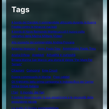
Tags
A bordo del Dandolo il sommergibile utilizzato durante la Guerra
Fredda contro le minacce nucleari
A bordo di Nave Raimondo Montecuccoli il nuovo volto
operativo della Marina Militare (Video)
Alla scoperta del sommergibile Andrea Provana
Amerigo Vespucci
Amm. Paolo Treu
Ammiraglio Paolo Treu
Attualità e curiosità
Analisi Difesa
Aneddoti
Brigata Marina San Marco: una storia di Valore "Per Mare Per
Terram"
Citazioni
Concorsi
Ente Circoli
Essere commissario in Marina
Frasi celebri
Gli highlights della prima campagna in Indopacifico del Carrier
Strike Group italiano
I fari
Il mondo dei fari
Il motore diesel navale: la sua apparizione e le necessità della
propulsione navale
La scelta di Giorgia sommergibilista