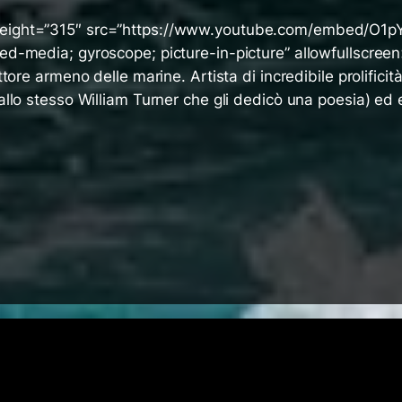
height=”315″ src=”https://www.youtube.com/embed/O1p
ed-media; gyroscope; picture-in-picture” allowfullscree
ttore armeno delle marine. Artista di incredibile prolifici
allo stesso William Turner che gli dedicò una poesia) ed e