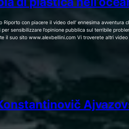
sola di plastica nell’oce
eano Riporto con piacere il video dell’ ennesima avventura 
i per sensibilizzare l’opinione pubblica sul terribile probl
ate il suo sito www.alexbellini.com Vi troverete altri vide
onstantinovič Ajvazovsk