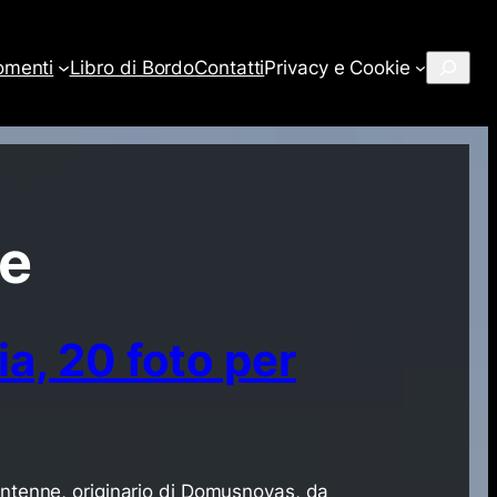
Cerca
omenti
Libro di Bordo
Contatti
Privacy e Cookie
re
lia, 20 foto per
rentenne, originario di Domusnovas, da