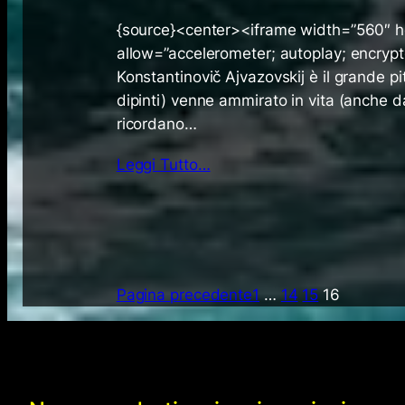
{source}<center><iframe width=”560″ 
allow=”accelerometer; autoplay; encrypt
Konstantinovič Ajvazovskij è il grande pi
dipinti) venne ammirato in vita (anche d
ricordano…
Leggi Tutto…
Pagina precedente
1
…
14
15
16