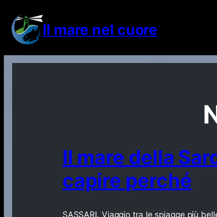
Il mare nel cuore
N
Il mare della Sard
capire perché
SASSARI. Viaggio tra le spiagge più bell