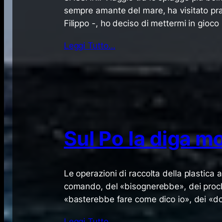
sempre amante del mare, ha visitato prati
Filippo -, ho deciso di mettermi in gioc
Leggi Tutto…
Sul Po la diga mo
Le operazioni di raccolta della plastica 
comando, del «bisognerebbe», dei proclami
«basterebbe fare come dico io», dei «do
Leggi Tutto…