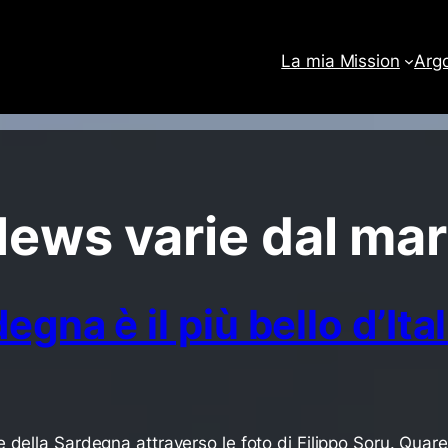
La mia Mission
Arg
ews varie dal ma
egna è il più bello d’Ita
e della Sardegna attraverso le foto di Filippo Soru. Qua