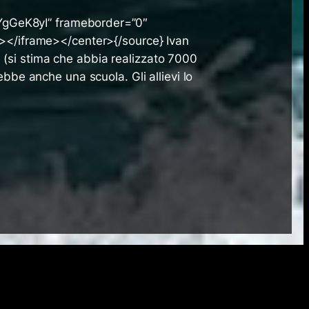
YgGeK8yI” frameborder=”0″
n></iframe></center>{/source} Ivan
tà (si stima che abbia realizzato 7000
bbe anche una scuola. Gli allievi lo