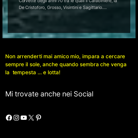
Corvette degli anni 70 tra le quali il Carabiniere, la
De Cristoforo, Grosso, Visintini e Sagittario.…
Non arrenderti mai amico mio, impara a cercare
sempre il sole, anche quando sembra che venga
la tempesta … e lotta!
Mi trovate anche nei Social
Facebook
Instagram
YouTube
X
Pinterest