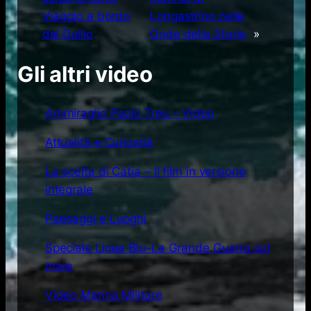
Viaggio a bordo
Longastrino nelle
del Duilio
Onde della Storia
»
Gli altri video
Ammiraglio Paolo Treu – Video
Attualità e Curiosità
La scelta di Catia – Il film in versione
integrale
Paesaggi e Luoghi
Speciale Linea Blu-La Grande Guerra sul
mare
Video Marina Militare