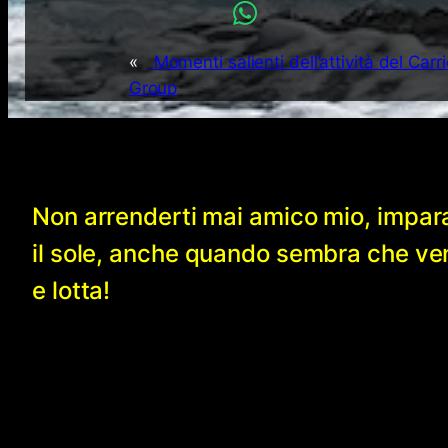
«
Momenti salienti dell’attività del Carri
Group
Non arrenderti mai amico mio, impar
il sole, anche quando sembra che v
e lotta!