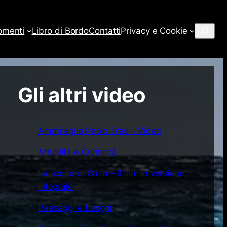
Cerca
omenti
Libro di Bordo
Contatti
Privacy e Cookie
Gli altri video
Ammiraglio Paolo Treu – Video
Attualità e Curiosità
La scelta di Catia – Il film in versione
integrale
Paesaggi e Luoghi