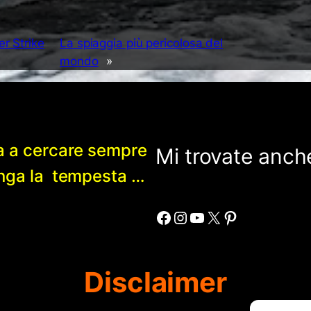
er Strike
La spiaggia più pericolosa del
mondo
»
a a cercare sempre
Mi trovate anche
enga la tempesta …
Facebook
Instagram
YouTube
X
Pinterest
Disclaimer