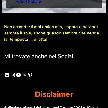
Video Soldini
Non arrenderti mai amico mio, impara a cercare
sempre il sole, anche quando sembra che venga
la tempesta … e lotta!
Mi trovate anche nei Social
Facebook
Instagram
YouTube
X
Pinterest
Disclaimer
Si dichiara, ai sensi della legge del 7 Marzo 2001 n. 62 che