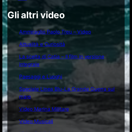
Gli altri video
Ammiraglio Paolo Treu – Video
Attualità e Curiosità
La scelta di Catia – Il film in versione
integrale
Paesaggi e Luoghi
Speciale Linea Blu-La Grande Guerra sul
mare
Video Marina Militare
Video Musicali