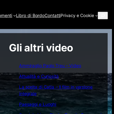
Cerca
omenti
Libro di Bordo
Contatti
Privacy e Cookie
Gli altri video
Ammiraglio Paolo Treu – Video
Attualità e Curiosità
La scelta di Catia – Il film in versione
integrale
Paesaggi e Luoghi