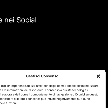
 nei Social
Gestisci Consenso
quanto viene aggiornato ad intervalli non regolari. Le immagini
ensivo di testi e immagini, eccetto dove espressamente
le migliori esperienze, utilizziamo tecnologie come i cookie per memorizzare
 alle informazioni del dispositivo. Il consenso a queste tecnologie ci
icita autorizzazione scritta da parte dello staff di ”Il Mare
i elaborare dati come il comportamento di navigazione o ID unici su questo
consentire o ritirare il consenso può influire negativamente su alcune
he e funzioni.