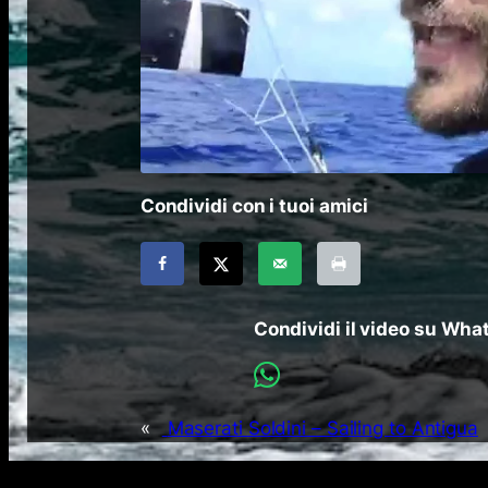
Condividi con i tuoi amici
Condividi il video su Wh
«
Maserati Soldini – Sailing to Antigua