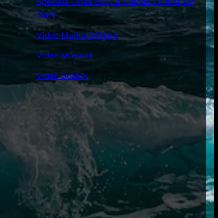
Speciale Linea Blu-La Grande Guerra sul
mare
Video Marina Militare
Video Musicali
Video Soldini