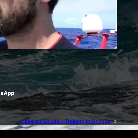
atsApp
Maserati Soldini – Training in Antigua
»