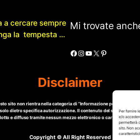
a a cercare sempre
Mi trovate anche
enga la tempesta …
Facebook
Instagram
YouTube
X
Pinterest
Disclaimer
esto sito non rientra nella categoria di “Informazione periodica” in 
 solo dietro specifica autorizzazione. Il contenuto del sito, compr
Per fornire 
e/o accedere
tto e diffuso tramite nessun mezzo elettronico o cartaceo senza espl
permetterà d
sito. Non ac
caratteristic
Copyright © All Right Reserved