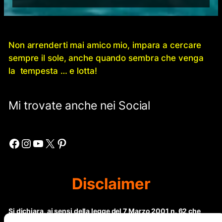
Non arrenderti mai amico mio, impara a cercare
sempre il sole, anche quando sembra che venga
la tempesta … e lotta!
Mi trovate anche nei Social
Facebook
Instagram
YouTube
X
Pinterest
Disclaimer
Si dichiara, ai sensi della legge del 7 Marzo 2001 n. 62 che
questo sito non rientra nella categoria di “Informazione