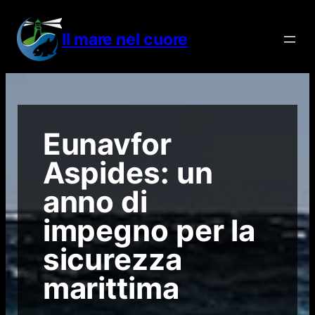
Vai
al
Il mare nel cuore
contenuto
Eunavfor
Aspides: un
anno di
impegno per la
sicurezza
marittima