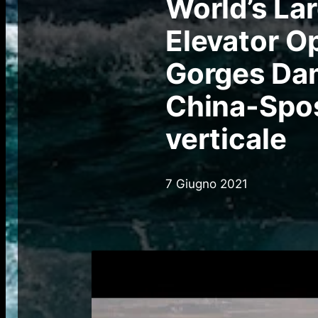
World’s La
Elevator O
Gorges Dam
China-Spost
verticale
7 Giugno 2021