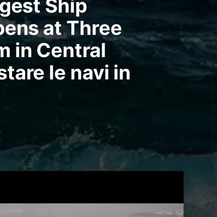
rgest Ship
pens at Three
 in Central
are le navi in