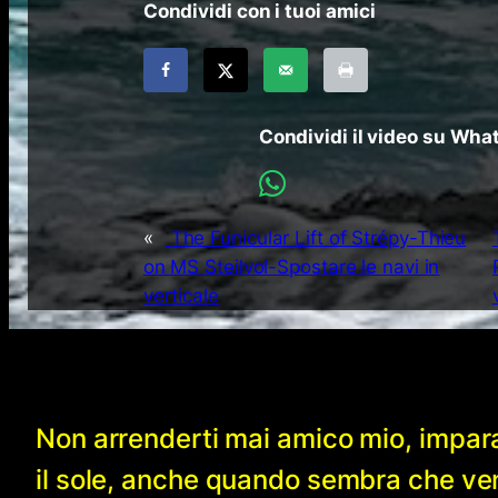
Condividi con i tuoi amici
Condividi il video su Wh
«
The Funicular Lift of Strépy-Thieu
on MS Steilvol-Spostare le navi in
verticale
Non arrenderti mai amico mio, impar
il sole, anche quando sembra che v