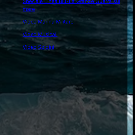
Speciale Linea Blu-La Grande Guerra sul
mare
Video Marina Militare
Video Musicali
Video Soldini