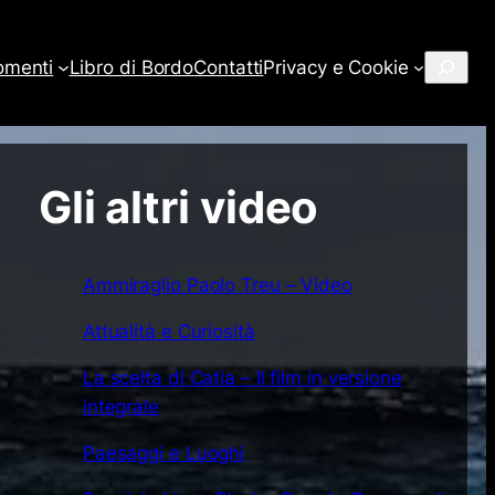
Cerca
omenti
Libro di Bordo
Contatti
Privacy e Cookie
Gli altri video
Ammiraglio Paolo Treu – Video
Attualità e Curiosità
La scelta di Catia – Il film in versione
integrale
Paesaggi e Luoghi