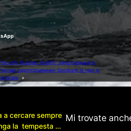
atsApp
The only Russian shiplift- динственный в
России судоподъемник-Spostare le navi in
verticale
»
a a cercare sempre
Mi trovate anche
enga la tempesta …