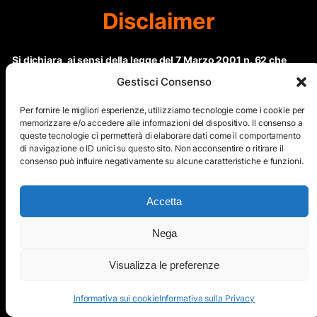
Disclaimer
Si dichiara, ai sensi della legge del 7 Marzo 2001 n. 62 che
questo sito non rientra nella categoria di “Informazione
Gestisci Consenso
periodica” in quanto viene aggiornato ad intervalli non
regolari. Le immagini dei collaboratori detentori del
Per fornire le migliori esperienze, utilizziamo tecnologie come i cookie per
Copyright © sono riproducibili solo dietro specifica
memorizzare e/o accedere alle informazioni del dispositivo. Il consenso a
queste tecnologie ci permetterà di elaborare dati come il comportamento
autorizzazione. Il contenuto del sito, comprensivo di testi e
di navigazione o ID unici su questo sito. Non acconsentire o ritirare il
immagini, eccetto dove espressamente specificato, è
consenso può influire negativamente su alcune caratteristiche e funzioni.
protetto da Copyright © e non può essere riprodotto e
diffuso tramite nessun mezzo elettronico o cartaceo senza
esplicita autorizzazione scritta da parte dello staff di ”Il Mare
Accetta
nel cuore”
Nega
Copyright © All Right Reserved
Visualizza le preferenze
Mappa del Sito
Informativa sui cookie
Informativa sulla Privacy