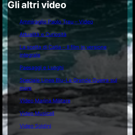
Gli altri video
Ammiraglio Paolo Treu – Video
Attualità e Curiosità
La scelta di Catia – Il film in versione
integrale
Paesaggi e Luoghi
Speciale Linea Blu-La Grande Guerra sul
mare
Video Marina Militare
Video Musicali
Video Soldini