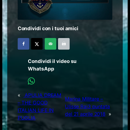
Condividi con i tuoi amici
Condividi il video su
WhatsApp
«
APULIA DREAM
Marina Militare –
– THE GOOD
Ulisse Rai3 puntata
ITALIAN LIFE IN
del 21 aprile 2018
»
PUGLIA