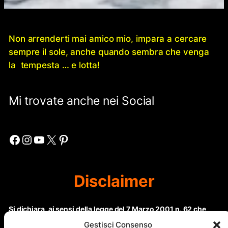
Non arrenderti mai amico mio, impara a cercare
sempre il sole, anche quando sembra che venga
la tempesta … e lotta!
Mi trovate anche nei Social
Facebook
Instagram
YouTube
X
Pinterest
Disclaimer
Si dichiara, ai sensi della legge del 7 Marzo 2001 n. 62 che
questo sito non rientra nella categoria di “Informazione
Gestisci Consenso