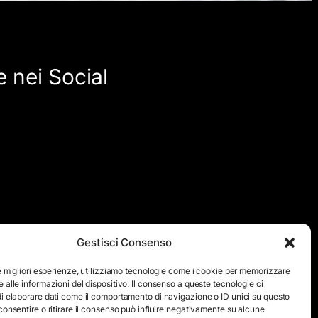
 nei Social
Gestisci Consenso
quanto viene aggiornato ad intervalli non regolari. Le immagini
ensivo di testi e immagini, eccetto dove espressamente
le migliori esperienze, utilizziamo tecnologie come i cookie per memorizzare
 alle informazioni del dispositivo. Il consenso a queste tecnologie ci
icita autorizzazione scritta da parte dello staff di ”Il Mare
i elaborare dati come il comportamento di navigazione o ID unici su questo
consentire o ritirare il consenso può influire negativamente su alcune