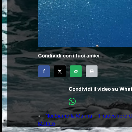
Condividi con i tuoi amici
Condividi il video su Wh
«
Noi Siamo la Marina – Il nuovo libro 
Militare