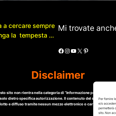
a a cercare sempre
Mi trovate anche
enga la tempesta …
Facebook
Instagram
YouTube
X
Pinterest
Disclaimer
esto sito non rientra nella categoria di “Informazione periodica” in 
 solo dietro specifica autorizzazione. Il contenuto del sito, compr
Per fornire 
e/o accedere
tto e diffuso tramite nessun mezzo elettronico o cartaceo senza espl
permetterà d
sito. Non ac