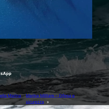
atsApp
della Marina
Marina Militare – Difesa e
sicurezza
»