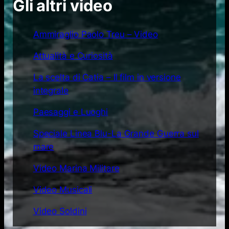
Gli altri video
Ammiraglio Paolo Treu – Video
Attualità e Curiosità
La scelta di Catia – Il film in versione
integrale
Paesaggi e Luoghi
Speciale Linea Blu-La Grande Guerra sul
mare
Video Marina Militare
Video Musicali
Video Soldini