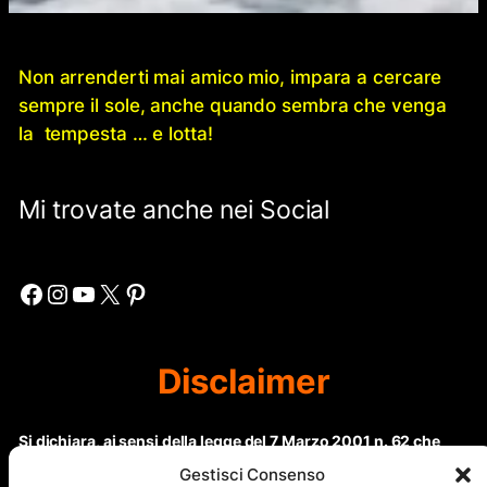
Non arrenderti mai amico mio, impara a cercare
sempre il sole, anche quando sembra che venga
la tempesta … e lotta!
Mi trovate anche nei Social
Facebook
Instagram
YouTube
X
Pinterest
Disclaimer
Si dichiara, ai sensi della legge del 7 Marzo 2001 n. 62 che
questo sito non rientra nella categoria di “Informazione
Gestisci Consenso