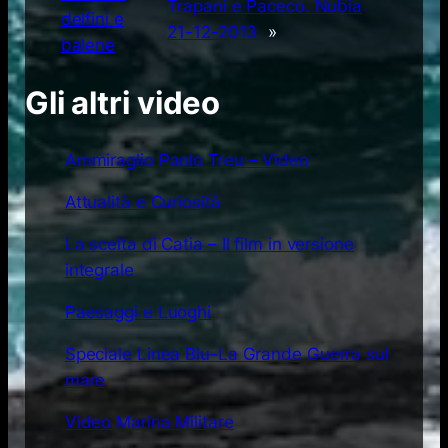
Trapani e Paceco. Nubia
delfini e
21-12-2013
»
balene
Gli altri video
Ammiraglio Paolo Treu – Video
Attualità e Curiosità
La scelta di Catia – Il film in versione
integrale
Paesaggi e Luoghi
Speciale Linea Blu-La Grande Guerra sul
mare
Video Marina Militare