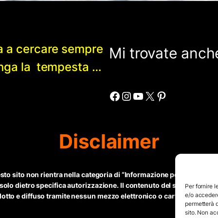
a a cercare sempre
Mi trovate anche
enga la tempesta …
Facebook
Instagram
YouTube
X
Pinterest
Disclaimer
esto sito non rientra nella categoria di “Informazione periodica” in 
 solo dietro specifica autorizzazione. Il contenuto del sito, compr
Per fornire 
e/o accedere
tto e diffuso tramite nessun mezzo elettronico o cartaceo senza espl
permetterà d
sito. Non ac