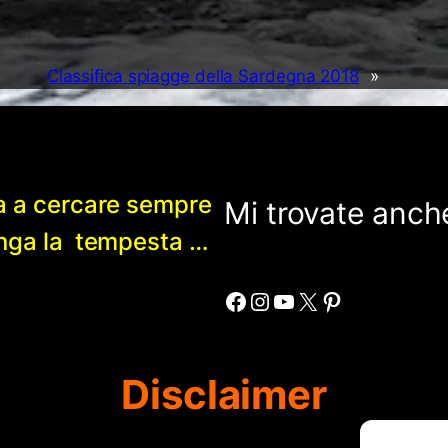
Classifica spiagge della Sardegna 2018
»
a a cercare sempre
Mi trovate anche
enga la tempesta …
Facebook
Instagram
YouTube
X
Pinterest
Disclaimer