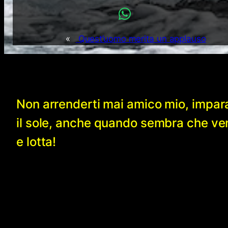
«
Quest’uomo merita un applauso
Non arrenderti mai amico mio, impar
il sole, anche quando sembra che v
e lotta!