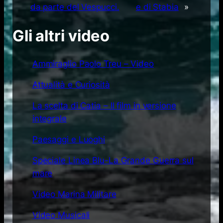
da parte del Vespucci.
e di Stabia
»
Gli altri video
Ammiraglio Paolo Treu – Video
Attualità e Curiosità
La scelta di Catia – Il film in versione
integrale
Paesaggi e Luoghi
Speciale Linea Blu-La Grande Guerra sul
mare
Video Marina Militare
Video Musicali