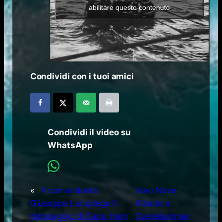
abilitare questo contenuto
Condividi con i tuoi amici
Condividi il video su
WhatsApp
«
Il comandante
Varo Nave
Giuseppe Lai spiega il
Atlante a
doppiaggio di Capo Horn
Castellammar