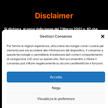
Disclaimer
Si dichiara, ai sensi della legge del 7 Marzo 2001 n. 62 che
questo sito non rientra nella categoria di “Informazione
Gestisci Consenso
periodica” in quanto viene aggiornato ad intervalli non
regolari. Le immagini dei collaboratori detentori del
Per fornire le migliori esperienze, utilizziamo tecnologie come i cookie per
Copyright © sono riproducibili solo dietro specifica
memorizzare e/o accedere alle informazioni del dispositivo. Il consenso a
queste tecnologie ci permetterà di elaborare dati come il comportamento
autorizzazione. Il contenuto del sito, comprensivo di testi e
di navigazione o ID unici su questo sito. Non acconsentire o ritirare il
immagini, eccetto dove espressamente specificato, è
consenso può influire negativamente su alcune caratteristiche e funzioni.
protetto da Copyright © e non può essere riprodotto e
diffuso tramite nessun mezzo elettronico o cartaceo senza
esplicita autorizzazione scritta da parte dello staff di ”Il Mare
Accetta
nel cuore”
Nega
Copyright © All Right Reserved
Visualizza le preferenze
Mappa del Sito