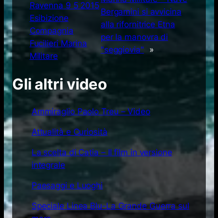
Ravenna 9 5 2015
Bergamini si avvicina
Esibizione
alla rifornitrice Etna
Compagnia
per la manovra di
Fucilieri Marina
"seggiovia"
»
Militare
Gli altri video
Ammiraglio Paolo Treu – Video
Attualità e Curiosità
La scelta di Catia – Il film in versione
integrale
Paesaggi e Luoghi
Speciale Linea Blu-La Grande Guerra sul