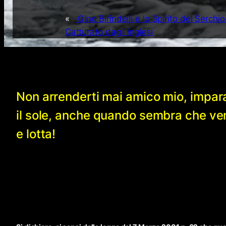
«
Gino Birindelli e lo Spirito del Serchio
Catturato dagli inglesi
Non arrenderti mai amico mio, impar
il sole, anche quando sembra che v
e lotta!