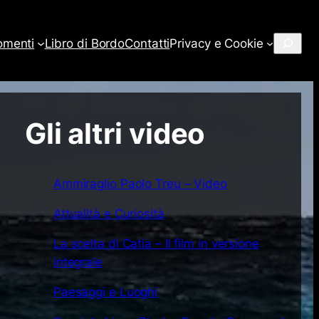
Cerca
omenti
Libro di Bordo
Contatti
Privacy e Cookie
Gli altri video
Ammiraglio Paolo Treu – Video
Attualità e Curiosità
La scelta di Catia – Il film in versione
integrale
Paesaggi e Luoghi