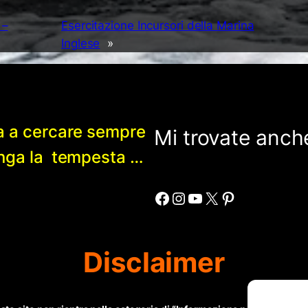
 –
Esercitazione Incursori della Marina
Inglese
»
a a cercare sempre
Mi trovate anche
enga la tempesta …
Facebook
Instagram
YouTube
X
Pinterest
Disclaimer