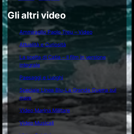
Gli altri video
Ammiraglio Paolo Treu – Video
Attualità e Curiosità
La scelta di Catia – Il film in versione
integrale
Paesaggi e Luoghi
Speciale Linea Blu-La Grande Guerra sul
mare
Video Marina Militare
Video Musicali