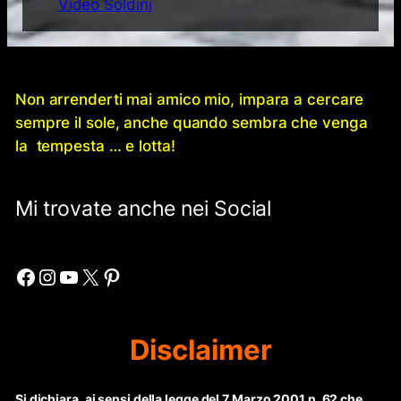
Video Soldini
Non arrenderti mai amico mio, impara a cercare
sempre il sole, anche quando sembra che venga
la tempesta … e lotta!
Mi trovate anche nei Social
Facebook
Instagram
YouTube
X
Pinterest
Disclaimer
Si dichiara, ai sensi della legge del 7 Marzo 2001 n. 62 che