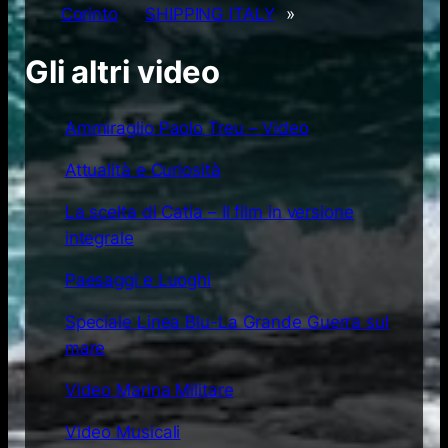
Corinto
SHIPPING ITALY
»
Gli altri video
Ammiraglio Paolo Treu – Video
Attualità e Curiosità
La scelta di Catia – Il film in versione
integrale
Paesaggi e Luoghi
Speciale Linea Blu-La Grande Guerra sul
mare
Video Marina Militare
Video Musicali