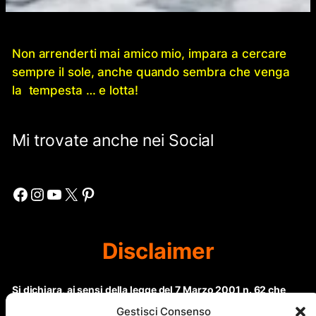
Non arrenderti mai amico mio, impara a cercare
sempre il sole, anche quando sembra che venga
la tempesta … e lotta!
Mi trovate anche nei Social
Facebook
Instagram
YouTube
X
Pinterest
Disclaimer
Si dichiara, ai sensi della legge del 7 Marzo 2001 n. 62 che
questo sito non rientra nella categoria di “Informazione
Gestisci Consenso