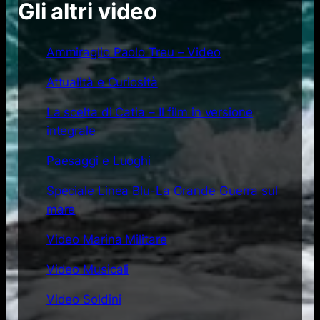
Gli altri video
Ammiraglio Paolo Treu – Video
Attualità e Curiosità
La scelta di Catia – Il film in versione
integrale
Paesaggi e Luoghi
Speciale Linea Blu-La Grande Guerra sul
mare
Video Marina Militare
Video Musicali
Video Soldini