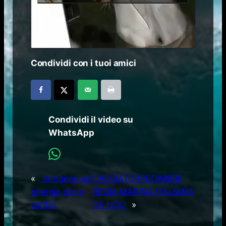
Condividi con i tuoi amici
Condividi il video su
WhatsApp
«
Idrogeno ed
CACCIATORPEDINIERE
energia pro e
REGIA MARINA ITALIANA
contro
DA NOLI
»