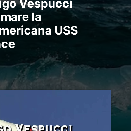
igo Vespucci
 mare la
americana USS
nce