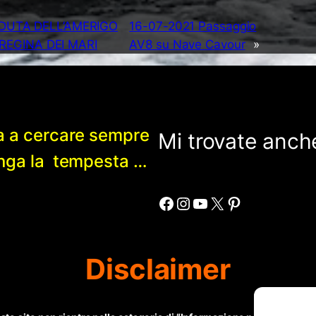
DUTA DELL’AMERIGO
16-07-2021 Passaggio
REGINA DEI MARI
AV8 su Nave Cavour
»
a a cercare sempre
Mi trovate anche
enga la tempesta …
Facebook
Instagram
YouTube
X
Pinterest
Disclaimer