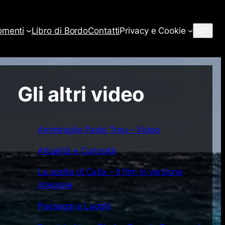
Cerca
omenti
Libro di Bordo
Contatti
Privacy e Cookie
Gli altri video
Ammiraglio Paolo Treu – Video
Attualità e Curiosità
La scelta di Catia – Il film in versione
integrale
Paesaggi e Luoghi