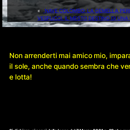
«
NAVE COLOMBO: LA GEMELLA PER
VESPUCCI. IL MESTO DESTINO DI UNA 
Non arrenderti mai amico mio, impar
il sole, anche quando sembra che v
e lotta!