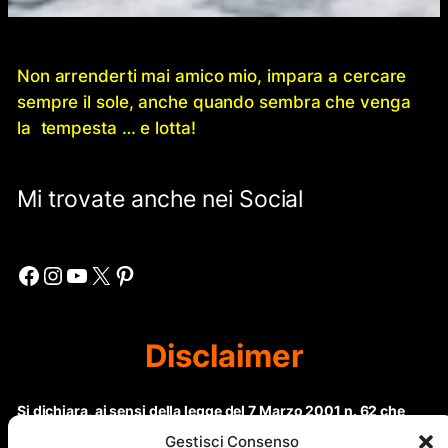
Non arrenderti mai amico mio, impara a cercare
sempre il sole, anche quando sembra che venga
la tempesta … e lotta!
Mi trovate anche nei Social
Facebook
Instagram
YouTube
X
Pinterest
Disclaimer
Si dichiara, ai sensi della legge del 7 Marzo 2001 n. 62 che
questo sito non rientra nella categoria di “Informazione
Gestisci Consenso