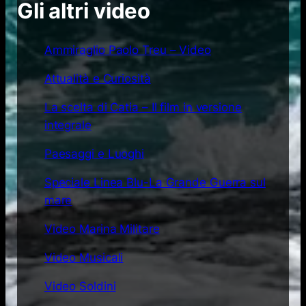
Gli altri video
Ammiraglio Paolo Treu – Video
Attualità e Curiosità
La scelta di Catia – Il film in versione
integrale
Paesaggi e Luoghi
Speciale Linea Blu-La Grande Guerra sul
mare
Video Marina Militare
Video Musicali
Video Soldini