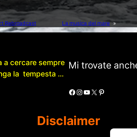
rt Rebroadcast
La musica del mare
»
a a cercare sempre
Mi trovate anche
enga la tempesta …
Facebook
Instagram
YouTube
X
Pinterest
Disclaimer