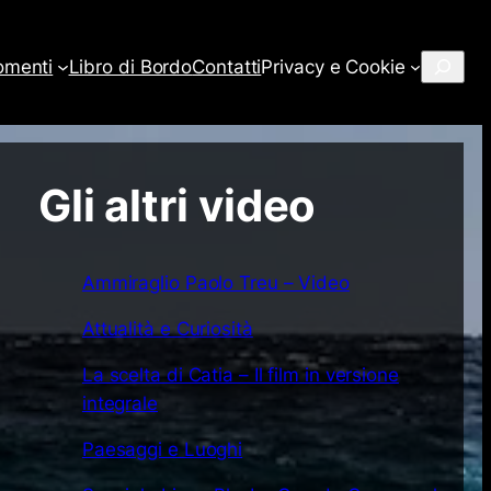
Cerca
omenti
Libro di Bordo
Contatti
Privacy e Cookie
Gli altri video
Ammiraglio Paolo Treu – Video
Attualità e Curiosità
La scelta di Catia – Il film in versione
integrale
Paesaggi e Luoghi