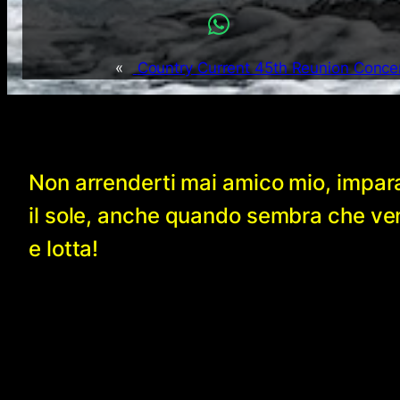
«
Country Current 45th Reunion Conce
Non arrenderti mai amico mio, impar
il sole, anche quando sembra che v
e lotta!