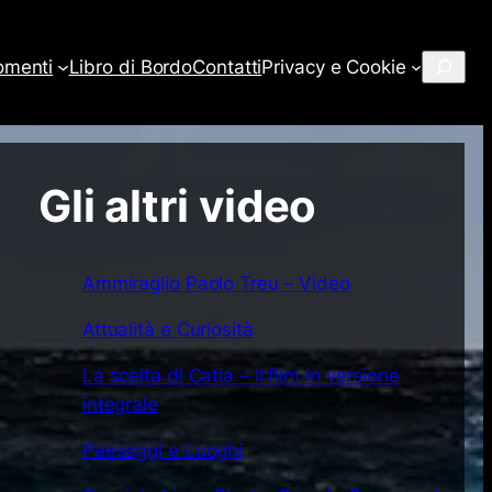
Cerca
omenti
Libro di Bordo
Contatti
Privacy e Cookie
Gli altri video
Ammiraglio Paolo Treu – Video
Attualità e Curiosità
La scelta di Catia – Il film in versione
integrale
Paesaggi e Luoghi