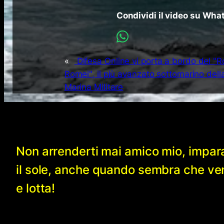
Condividi il video su Wh
«
Difesa Online vi porta a bordo del "
Romei", il più avanzato sottomarino dell
Marina Militare
Non arrenderti mai amico mio, impar
il sole, anche quando sembra che v
e lotta!