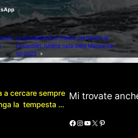
atsApp
Romeo
La portaelicotteri Trieste nel bacino di
a
Fincantieri: l’ultima nata della Marina 02-
10-2023
»
a a cercare sempre
Mi trovate anche
enga la tempesta …
Facebook
Instagram
YouTube
X
Pinterest