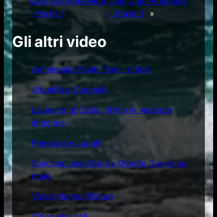
Quel Che Persevera
Quel Che Persevera
– Parte 1
– Parte 3
»
Gli altri video
Ammiraglio Paolo Treu – Video
Attualità e Curiosità
La scelta di Catia – Il film in versione
integrale
Paesaggi e Luoghi
Speciale Linea Blu-La Grande Guerra sul
mare
Video Marina Militare
Video Musicali