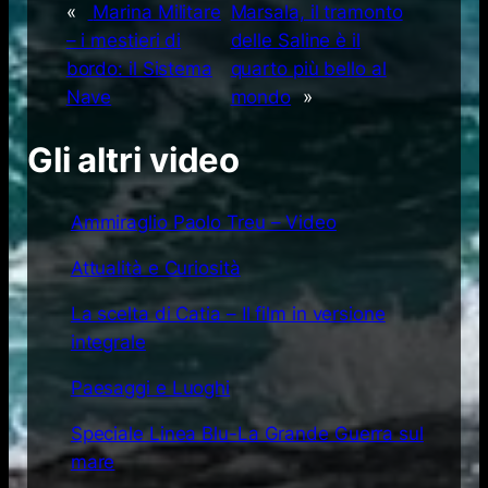
«
Marina Militare
Marsala, il tramonto
– i mestieri di
delle Saline è il
bordo: il Sistema
quarto più bello al
Nave
mondo
»
Gli altri video
Ammiraglio Paolo Treu – Video
Attualità e Curiosità
La scelta di Catia – Il film in versione
integrale
Paesaggi e Luoghi
Speciale Linea Blu-La Grande Guerra sul
mare