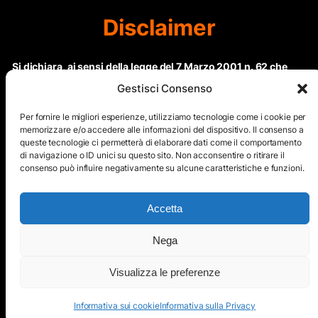
Disclaimer
Si dichiara, ai sensi della legge del 7 Marzo 2001 n. 62 che
questo sito non rientra nella categoria di “Informazione
Gestisci Consenso
periodica” in quanto viene aggiornato ad intervalli non
regolari. Le immagini dei collaboratori detentori del
Per fornire le migliori esperienze, utilizziamo tecnologie come i cookie per
Copyright © sono riproducibili solo dietro specifica
memorizzare e/o accedere alle informazioni del dispositivo. Il consenso a
queste tecnologie ci permetterà di elaborare dati come il comportamento
autorizzazione. Il contenuto del sito, comprensivo di testi e
di navigazione o ID unici su questo sito. Non acconsentire o ritirare il
immagini, eccetto dove espressamente specificato, è
consenso può influire negativamente su alcune caratteristiche e funzioni.
protetto da Copyright © e non può essere riprodotto e
diffuso tramite nessun mezzo elettronico o cartaceo senza
esplicita autorizzazione scritta da parte dello staff di ”Il Mare
Accetta
nel cuore”
Nega
Copyright © All Right Reserved
Visualizza le preferenze
Mappa del Sito
Informativa sui cookie
Informativa sulla Privacy