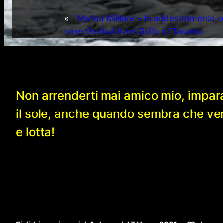
«
Marina Militare – In addestramento 
nave Garibaldi nel Golfo di Taranto
Non arrenderti mai amico mio, impar
il sole, anche quando sembra che v
e lotta!