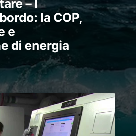
are – I
 bordo: la COP,
e e
e di energia