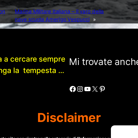
con
Marina Militare Italiana – Il varo della
nave scuola Amerigo Vespucci
»
a a cercare sempre
Mi trovate anche
enga la tempesta …
Facebook
Instagram
YouTube
X
Pinterest
Disclaimer