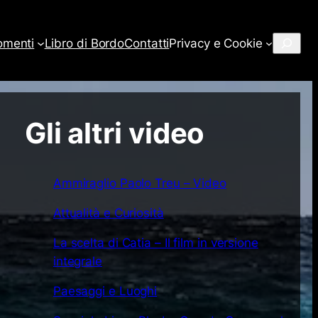
Cerca
omenti
Libro di Bordo
Contatti
Privacy e Cookie
Gli altri video
Ammiraglio Paolo Treu – Video
Attualità e Curiosità
La scelta di Catia – Il film in versione
integrale
Paesaggi e Luoghi