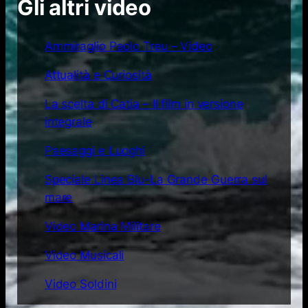
Gli altri video
Ammiraglio Paolo Treu – Video
Attualità e Curiosità
La scelta di Catia – Il film in versione
integrale
Paesaggi e Luoghi
Speciale Linea Blu-La Grande Guerra sul
mare
Video Marina Militare
Video Musicali
Video Soldini