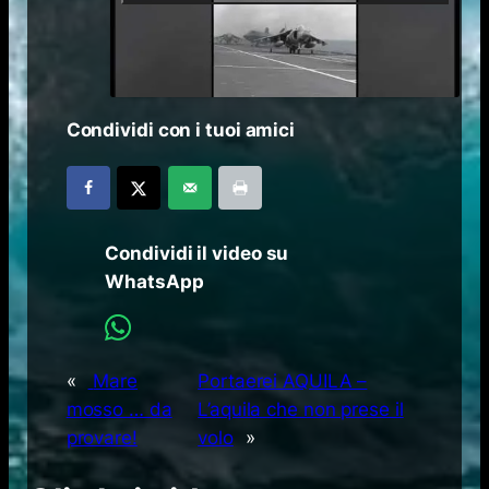
Condividi con i tuoi amici
Condividi il video su
WhatsApp
«
Mare
Portaerei AQUILA –
mosso … da
L’aquila che non prese il
provare!
volo
»