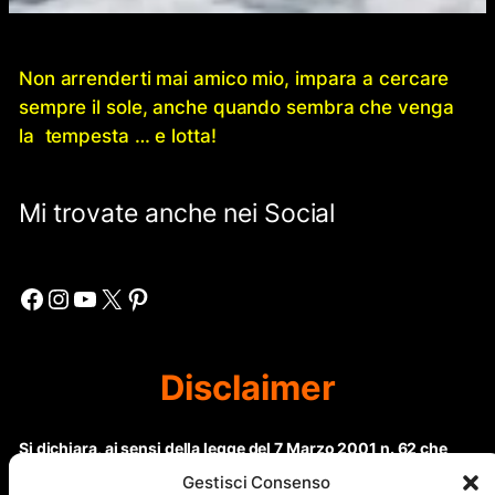
Non arrenderti mai amico mio, impara a cercare
sempre il sole, anche quando sembra che venga
la tempesta … e lotta!
Mi trovate anche nei Social
Facebook
Instagram
YouTube
X
Pinterest
Disclaimer
Si dichiara, ai sensi della legge del 7 Marzo 2001 n. 62 che
questo sito non rientra nella categoria di “Informazione
Gestisci Consenso