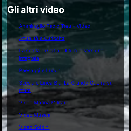
Gli altri video
Ammiraglio Paolo Treu – Video
Attualità e Curiosità
La scelta di Catia – Il film in versione
integrale
Paesaggi e Luoghi
Speciale Linea Blu-La Grande Guerra sul
mare
Video Marina Militare
Video Musicali
Video Soldini