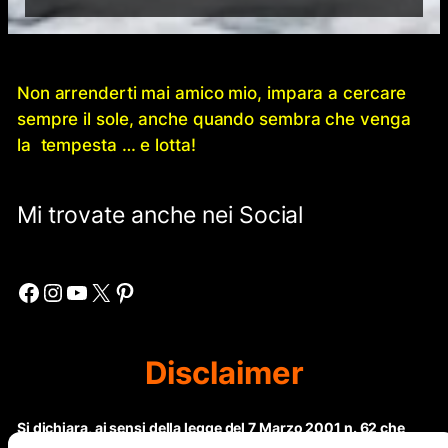
Non arrenderti mai amico mio, impara a cercare
sempre il sole, anche quando sembra che venga
la tempesta … e lotta!
Mi trovate anche nei Social
Facebook
Instagram
YouTube
X
Pinterest
Disclaimer
Si dichiara, ai sensi della legge del 7 Marzo 2001 n. 62 che