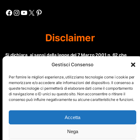
Facebook
Instagram
YouTube
X
Pinterest
Disclaimer
Si dichiara, ai sensi della legge del 7 Marzo 2001 n. 62 che
questo sito non rientra nella categoria di “Informazione
Gestisci Consenso
periodica” in quanto viene aggiornato ad intervalli non
regolari. Le immagini dei collaboratori detentori del
Per fornire le migliori esperienze, utilizziamo tecnologie come i cookie per
Copyright © sono riproducibili solo dietro specifica
memorizzare e/o accedere alle informazioni del dispositivo. Il consenso a
queste tecnologie ci permetterà di elaborare dati come il comportamento
autorizzazione. Il contenuto del sito, comprensivo di testi e
di navigazione o ID unici su questo sito. Non acconsentire o ritirare il
immagini, eccetto dove espressamente specificato, è
consenso può influire negativamente su alcune caratteristiche e funzioni.
protetto da Copyright © e non può essere riprodotto e
diffuso tramite nessun mezzo elettronico o cartaceo senza
esplicita autorizzazione scritta da parte dello staff di ”Il Mare
Accetta
nel cuore”
Nega
Copyright © All Right Reserved