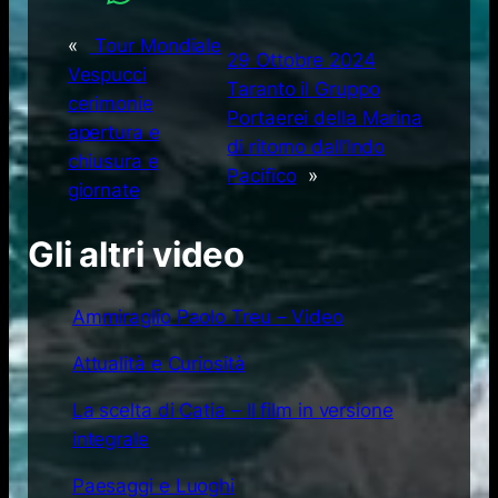
«
Tour Mondiale
29 Ottobre 2024
Vespucci
Taranto il Gruppo
cerimonie
Portaerei della Marina
apertura e
di ritorno dall’Indo
chiusura e
Pacifico
»
giornate
Gli altri video
Ammiraglio Paolo Treu – Video
Attualità e Curiosità
La scelta di Catia – Il film in versione
integrale
Paesaggi e Luoghi