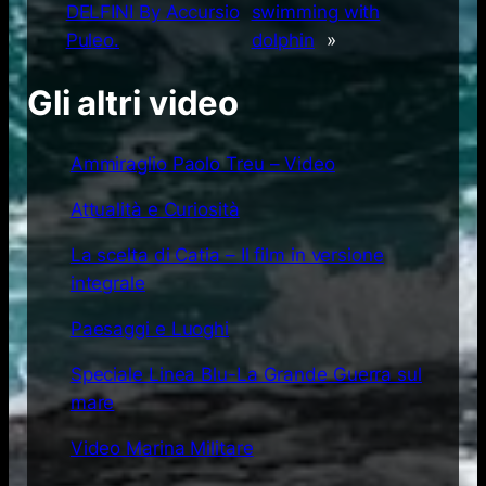
DELFINI By Accursio
swimming with
Puleo.
dolphin
»
Gli altri video
Ammiraglio Paolo Treu – Video
Attualità e Curiosità
La scelta di Catia – Il film in versione
integrale
Paesaggi e Luoghi
Speciale Linea Blu-La Grande Guerra sul
mare
Video Marina Militare