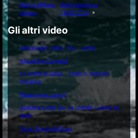
Marina Militare
della Versiliana
Italiana
13/07/2024
»
Gli altri video
Ammiraglio Paolo Treu – Video
Attualità e Curiosità
La scelta di Catia – Il film in versione
integrale
Paesaggi e Luoghi
Speciale Linea Blu-La Grande Guerra sul
mare
Video Marina Militare