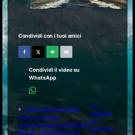
Condividi con i tuoi amici
Condividi il video su
WhatsApp
La
«
Visita a bordo di Nave
Battaglia
Alpino, la fregata
del
antisommergibile della Marina
convoglio
Militare – SHIPPING ITALY