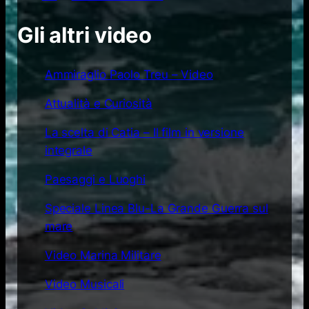
Gli altri video
Ammiraglio Paolo Treu – Video
Attualità e Curiosità
La scelta di Catia – Il film in versione
integrale
Paesaggi e Luoghi
Speciale Linea Blu-La Grande Guerra sul
mare
Video Marina Militare
Video Musicali