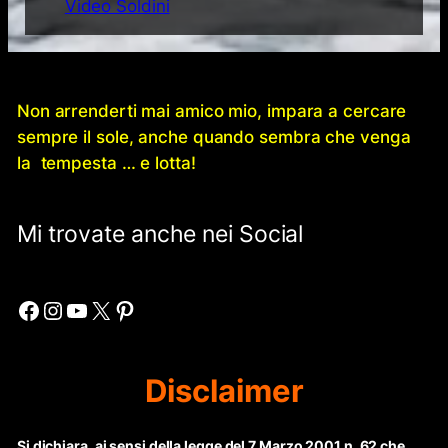
Video Soldini
Non arrenderti mai amico mio, impara a cercare
sempre il sole, anche quando sembra che venga
la tempesta … e lotta!
Mi trovate anche nei Social
Facebook
Instagram
YouTube
X
Pinterest
Disclaimer
Si dichiara, ai sensi della legge del 7 Marzo 2001 n. 62 che