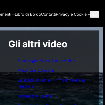
Cerca
omenti
Libro di Bordo
Contatti
Privacy e Cookie
Gli altri video
Ammiraglio Paolo Treu – Video
Attualità e Curiosità
La scelta di Catia – Il film in versione
integrale
Paesaggi e Luoghi