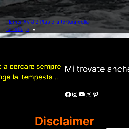
Harrier AV 8 B Plus e la tortura della
centrifuga
»
a a cercare sempre
Mi trovate anche
enga la tempesta …
Facebook
Instagram
YouTube
X
Pinterest
Disclaimer