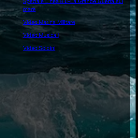
Speciale Linea Blu-La Grande Guerra sul
mare
Video Marina Militare
Video Musicali
Video Soldini