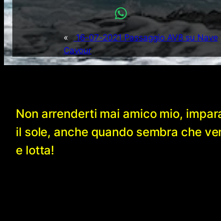
«
16-07-2021 Passaggio AV8 su Nave
Cavour
Non arrenderti mai amico mio, impar
il sole, anche quando sembra che v
e lotta!